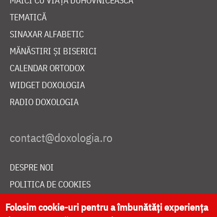
MAICI CU VIAȚĂ DUHOVNICEASCĂ
TEMATICĂ
SINAXAR ALFABETIC
MĂNĂSTIRI ȘI BISERICI
CALENDAR ORTODOX
WIDGET DOXOLOGIA
RADIO DOXOLOGIA
DESPRE NOI
POLITICA DE COOKIES
DONEAZĂ ONLINE PENTRU CATEDRALA NAȚIONALĂ
Folosim cookie-uri pentru a îmbunătăți experiența