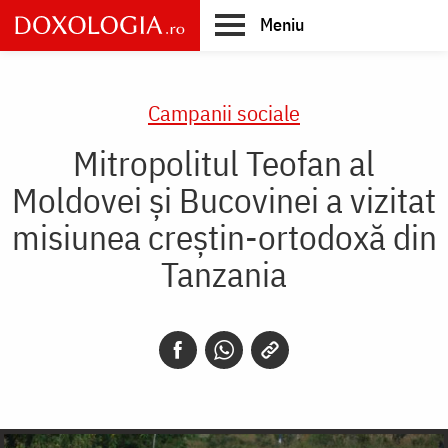
Skip
Meniu
to
main
Main
content
navigation
Campanii sociale
Mitropolitul Teofan al
Moldovei și Bucovinei a vizitat
misiunea creștin-ortodoxă din
Tanzania