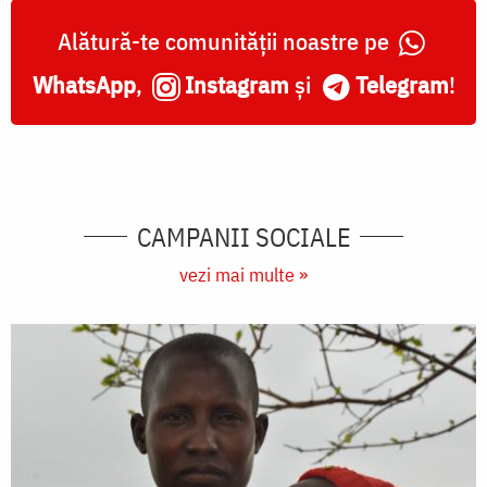
Alătură-te comunității noastre pe
WhatsApp
,
Instagram
și
Telegram
!
CAMPANII SOCIALE
vezi mai multe »