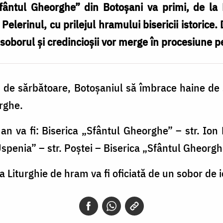
Sfântul Gheorghe” din Botoșani va primi, de la
lerinul, cu prilejul hramului bisericii istorice.
 soborul și credincioșii vor merge în procesiune pe
n de sărbătoare, Botoșaniul să îmbrace haine de s
orghe.
an va fi: Biserica „Sfântul Gheorghe” – str. Ion 
Uspenia” – str. Poștei – Biserica „Sfântul Gheorg
a Liturghie de hram va fi oficiată de un sobor de ie