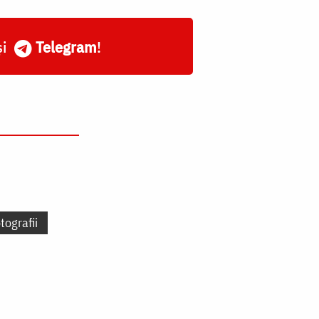
și
Telegram
!
tografii