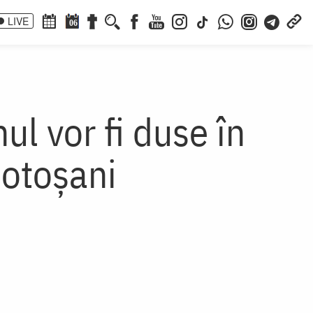
LIVE
06
l vor fi duse în
Botoșani