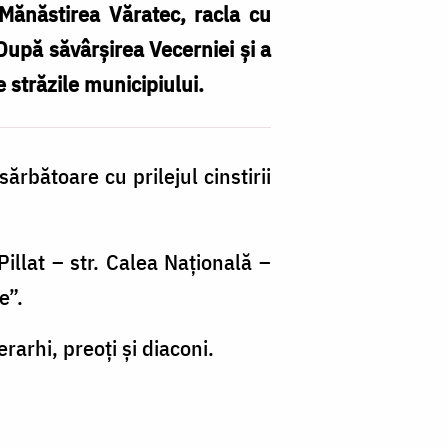
 Mănăstirea Văratec, racla cu
 După săvârșirea Vecerniei și a
 străzile municipiului.
ărbătoare cu prilejul cinstirii
Pillat – str. Calea Națională –
he”.
rarhi, preoți și diaconi.