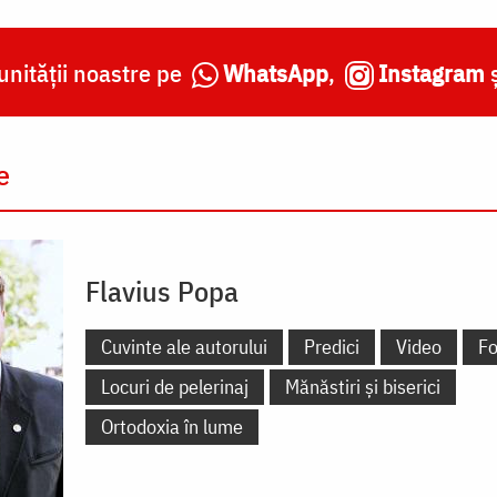
nității noastre pe
WhatsApp
,
Instagram
e
Flavius Popa
Cuvinte ale autorului
Predici
Video
Fo
Locuri de pelerinaj
Mănăstiri și biserici
Ortodoxia în lume