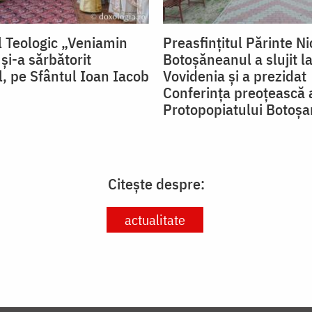
 Teologic „Veniamin
Preasfințitul Părinte Ni
și-a sărbătorit
Botoșăneanul a slujit la
l, pe Sfântul Ioan Iacob
Vovidenia și a prezidat
Conferința preoțească 
Protopopiatului Botoșa
Citește despre:
actualitate