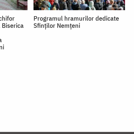
chifor
Programul hramurilor dedicate
 Biserica
Sfinților Nemțeni
a
ni