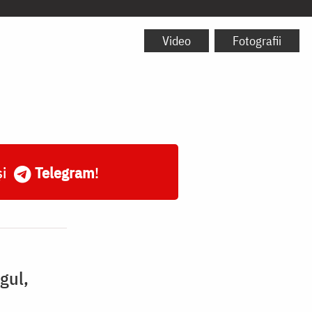
Video
Fotografii
și
Telegram
!
gul,