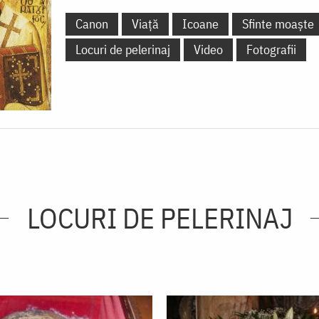
Canon
Viață
Icoane
Sfinte moaște
Locuri de pelerinaj
Video
Fotografii
LOCURI DE PELERINAJ