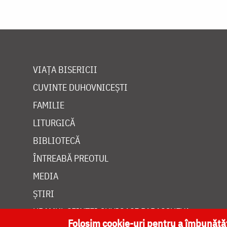
VIAȚA BISERICII
CUVINTE DUHOVNICEȘTI
FAMILIE
LITURGICĂ
BIBLIOTECĂ
ÎNTREABĂ PREOTUL
MEDIA
ȘTIRI
HRAMUL SFINTEI CUVIOASE PARASCHEVA
Folosim cookie-uri pentru a îmbunăt