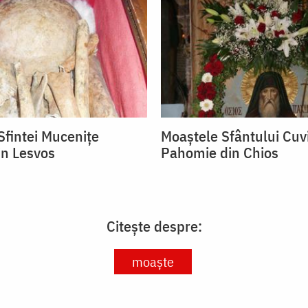
Sfintei Mucenițe
Moaștele Sfântului Cuv
in Lesvos
Pahomie din Chios
Citește despre:
moaște