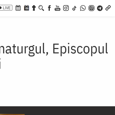
LIVE
06
maturgul, Episcopul
i