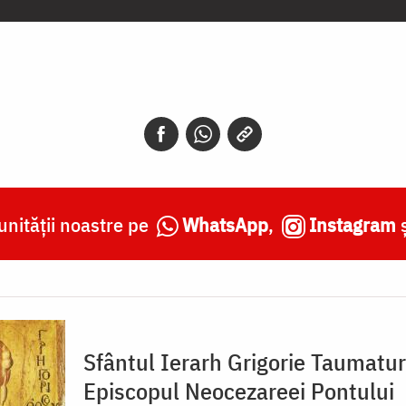
nității noastre pe
WhatsApp
,
Instagram
Sfântul Ierarh Grigorie Taumatur
Episcopul Neocezareei Pontului