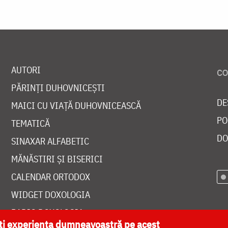
AUTORI
PĂRINȚI DUHOVNICEȘTI
DE
MAICI CU VIAȚĂ DUHOVNICEASCĂ
PO
TEMATICĂ
DO
SINAXAR ALFABETIC
MĂNĂSTIRI ȘI BISERICI
CALENDAR ORTODOX
WIDGET DOXOLOGIA
RADIO DOXOLOGIA
ăți experiența dumneavoastră pe acest