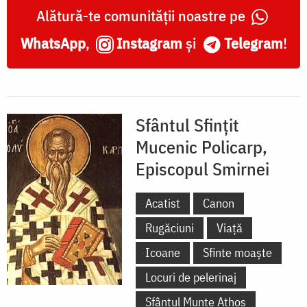
Smirnei
Alătură-te comunității noastre pe
WhatsApp
,
Instagram
și
Telegram
!
Sfântul Sfințit
Mucenic Policarp,
Episcopul Smirnei
Acatist
Canon
Rugăciuni
Viață
Icoane
Sfinte moaște
Locuri de pelerinaj
Sfântul Munte Athos