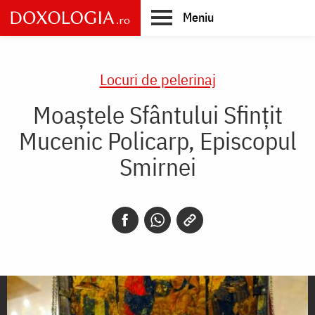
Skip
Meniu
to
main
Main
content
navigation
Locuri de pelerinaj
Moaştele Sfântului Sfințit
Mucenic Policarp, Episcopul
Smirnei