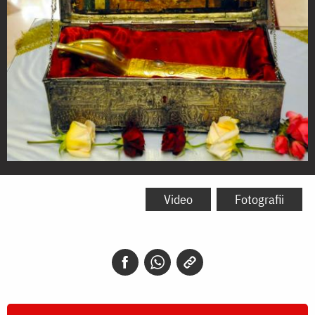
Moaştele
Sfântului
Video
Fotografii
Sfințit
Mucenic
Policarp,
Episcopul