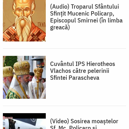
(Audio) Troparul Sfântului
Sfințit Mucenic Policarp,
Episcopul Smirnei (în limba
greacă)
Cuvântul IPS Hierotheos
Vlachos către pelerinii
Sfintei Parascheva
(Video) Sosirea moaștelor
Sf. Mc. Policarp și