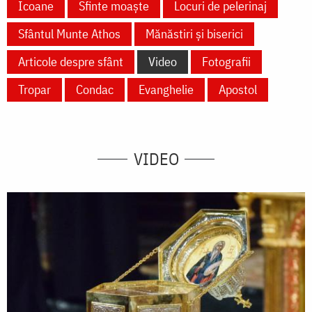
Icoane
Sfinte moaște
Locuri de pelerinaj
Sfântul Munte Athos
Mănăstiri și biserici
Articole despre sfânt
Video
Fotografii
Tropar
Condac
Evanghelie
Apostol
VIDEO