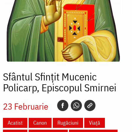
Sfântul Sfințit Mucenic
Policarp, Episcopul Smirnei
23 Februarie
Acatist
Canon
Rugăciuni
Viață