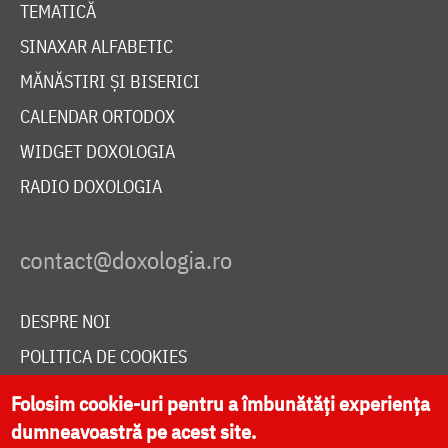
TEMATICĂ
SINAXAR ALFABETIC
MĂNĂSTIRI ȘI BISERICI
CALENDAR ORTODOX
WIDGET DOXOLOGIA
RADIO DOXOLOGIA
DESPRE NOI
POLITICA DE COOKIES
DONEAZĂ ONLINE PENTRU CATEDRALA NAȚIONALĂ
Folosim cookie-uri pentru a îmbunătăți experiența
dumneavoastră pe acest site.