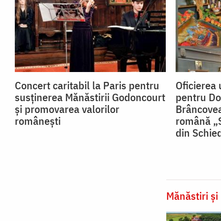
Concert caritabil la Paris pentru
Oficierea 
susținerea Mănăstirii Godoncourt
pentru D
și promovarea valorilor
Brâncovea
românești
română „S
din Schi
Mănăstiri și 