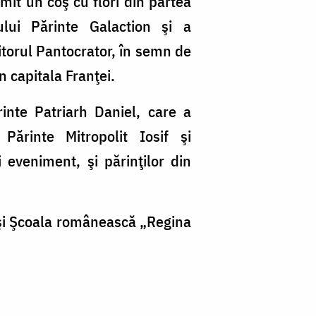
rimit un coş cu flori din partea
tului Părinte Galaction şi a
itorul Pantocrator, în semn de
n capitala Franţei.
inte Patriarh Daniel, care a
 Părinte Mitropolit Iosif şi
 eveniment, şi părinţilor din
i şi Şcoala românească „Regina