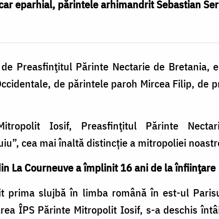
car eparhial, părintele arhimandrit Sebastian Ser
de Preasfinţitul Părinte Nectarie de Bretania, e
identale, de părintele paroh Mircea Filip, de pr
ropolit Iosif, Preasfinţitul Părinte Necta
iu”, cea mai înaltă distincție a mitropoliei noastr
din La Courneuve a împlinit 16 ani de la înfiinţare
t prima slujbă în limba română în est-ul Parisul
ea ÎPS Părinte Mitropolit Iosif, s-a deschis în