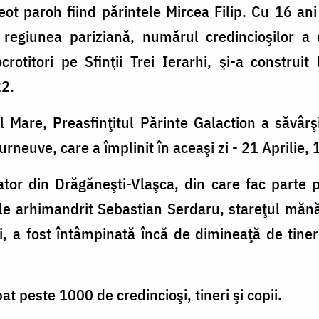
eot paroh fiind părintele Mircea Filip. Cu 16 an
 regiunea pariziană, numărul credincioşilor a 
rotitori pe Sfinţii Trei Ierarhi, şi-a construi
22.
 Mare, Preasfinţitul Părinte Galaction a săvârşi
ourneuve, care a împlinit în aceaşi zi - 21 Aprilie,
ator din Drăgăneşti-Vlaşca, din care fac parte 
ele arhimandrit Sebastian Serdaru, stareţul mănăs
, a fost întâmpinată încă de dimineaţă de tineri
at peste 1000 de credincioşi, tineri şi copii.