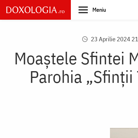
Skip
Meniu
to
main
Main
content
navigation
23 Aprilie 2024 2
Moaștele Sfintei 
Parohia „Sfinţii