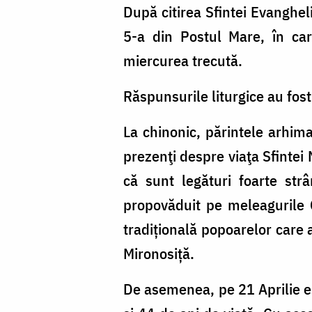
După citirea Sfintei Evangheli
5-a din Postul Mare, în car
miercurea trecută.
Răspunsurile liturgice au fost
La chinonic, părintele arhima
prezenţi despre viaţa Sfintei 
că sunt legături foarte str
propovăduit pe meleagurile G
tradițională popoarelor care a
Mironosiță.
De asemenea, pe 21 Aprilie es