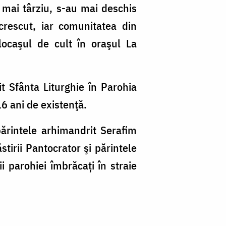
i mai târziu, s-au mai deschis
crescut, iar comunitatea din
t locaşul de cult în oraşul La
t Sfânta Liturghie în Parohia
 16 ani de existenţă.
părintele arhimandrit Serafim
tirii Pantocrator şi părintele
i parohiei îmbrăcați în straie