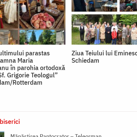
ultimului parastas
Ziua Teiului lui Emines
oamna Maria
Schiedam
nu în parohia ortodoxă
f. Grigorie Teologul”
edam/Rotterdam
biserici
Mănăstirea Pantocrator – Teleorman