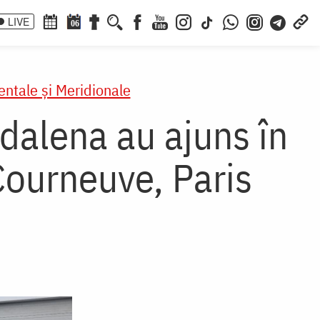
LIVE
06
ntale şi Meridionale
dalena au ajuns în
 Courneuve, Paris