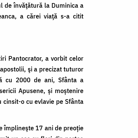
tul de învăţătură la Duminica a
nca, a cărei viaţă s-a citit
ri Pantocrator, a vorbit celor
postolii, şi a precizat tuturor
rmă cu 2000 de ani, Sfânta a
sericii Apusene, și moștenire
u cinsit-o cu evlavie pe Sfânta
e împlineşte 17 ani de preoție