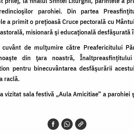
 prilej, la finalul Sfintei Liturghii, părintele a p
redincioşilor parohiei. Din partea Preasfinţi
tele a primit o prețioasă Cruce pectorală cu Mântu
pastorală, misionară şi educaţională desfăşurată î
n cuvânt de mulţumire către Preafericitului Păr
oaşte din ţara noastră, Înaltpreasfințitului
ction pentru binecuvântarea desfăşurării acestui
a raclă.
 a vizitat sala festivă „Aula Amicitiae” a parohie