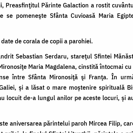
i, Preasfinţitul Părinte Galaction a rostit cuvân
e se pomeneşte Sfânta Cuvioasă Maria Egiptea
 date de corala de copii a parohiei.
ndrit Sebastian Serdaru, stareţul Sfintei Mănăsti
Mironosiţe Maria Magdalena, cinstită întocmai cu a
ânse între Sfânta Mironosiţă şi Franţa. În u
aliei, și a lăsat o mare moștenire spirituală Bi
u locuit de-a lungul anilor pe aceste locuri, și a
te aniversarea părintelui paroh Mircea Filip, car