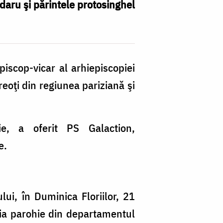
daru şi părintele protosinghel
piscop-vicar al arhiepiscopiei
eoţi din regiunea pariziană şi
rie, a oferit PS Galaction,
e.
ui, în Duminica Floriilor, 21
tâia parohie din departamentul