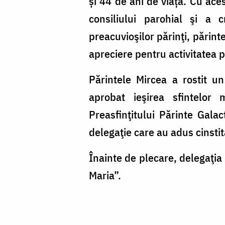
și 44 de ani de viață. Cu acest
consiliului parohial şi a c
preacuvioşilor părinţi, părin
apreciere pentru activitatea 
Părintele Mircea a rostit u
aprobat ieşirea sfintelor m
Preasfinţitului Părinte Gala
delegaţie care au adus cinstit
Înainte de plecare, delegaţia
Maria”.