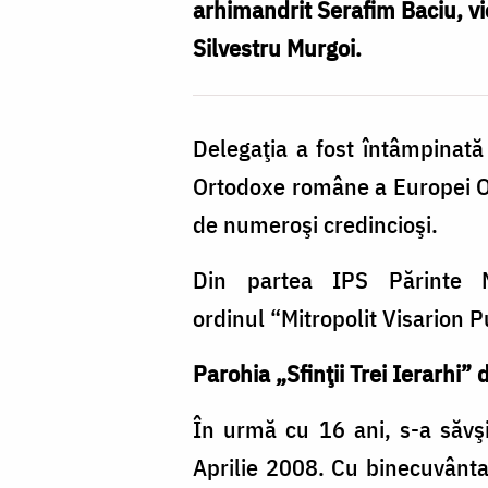
arhimandrit Serafim Baciu, vi
Silvestru Murgoi.
Delegaţia a fost întâmpinată 
Ortodoxe române a Europei Occ
de numeroşi credincioşi.
Din partea IPS Părinte Mit
ordinul “Mitropolit Visarion Pu
Parohia „Sfinţii Trei Ierarhi” 
În urmă cu 16 ani, s-a săvşi
Aprilie 2008. Cu binecuvântar