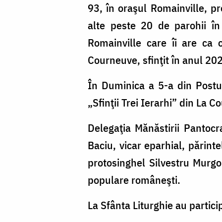
93, în oraşul Romainville, pr
alte peste 20 de parohii în
Romainville care îi are ca oc
Courneuve, sfinţit în anul 20
În Duminica a 5-a din Postul
„Sfinţii Trei Ierarhi” din La C
Delegaţia Mănăstirii Pantocr
Baciu, vicar eparhial, părint
protosinghel Silvestru Murgoi
populare româneşti.
La Sfânta Liturghie au particip