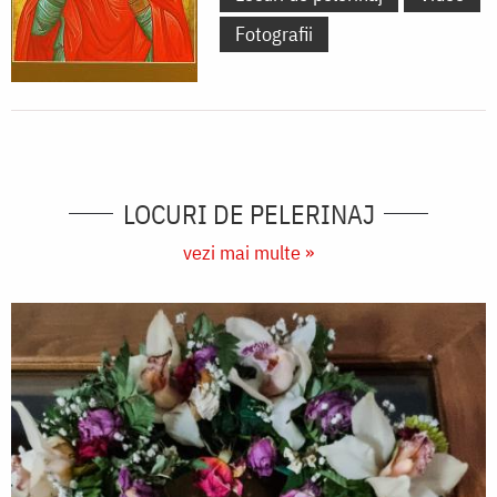
Pskov
Fotografii
(Rusia)
LOCURI DE PELERINAJ
vezi mai multe »