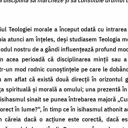
 Teologiei morale a început odată cu intrarea 
bia atunci am înţeles, deşi studiasem Teologia m
dul nostru de a gândi influenţează profund modul 
n acea perioadă că disciplinarea minţii sau a 
ntr-un mod rodnic cunoştinţele pe care le dobând
iu am aflat că există două direcţii în orizontul g
aţa spirituală şi morală a omului; una prezentă în
n isihasmul sinait se punea întrebarea majoră „C
corect în lume?“, în timp ce în isihasmul athonit
rm căreia dacă o acţiune este corectă, dacă e