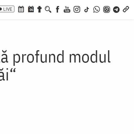
LIVE
06
ză profund modul
ăi“