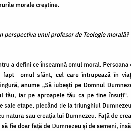
ărurile morale creştine.
 perspectiva unui profesor de Teologie morală?
entru a defini ce înseamnă omul moral. Persoana 
e fapt omul sfânt, cel care întrupează în via
 singură, anume „Să iubeşti pe Domnul Dumnezeu
ul tău, iar pe aproapele tău ca pe tine însuţi“
ele sale etape, plecând de la triunghiul Dumnez
sa cu natura sau creaţia lui Dumnezeu. Faţă de cre
ie să fie doar faţă de Dumnezeu şi de semeni, îns