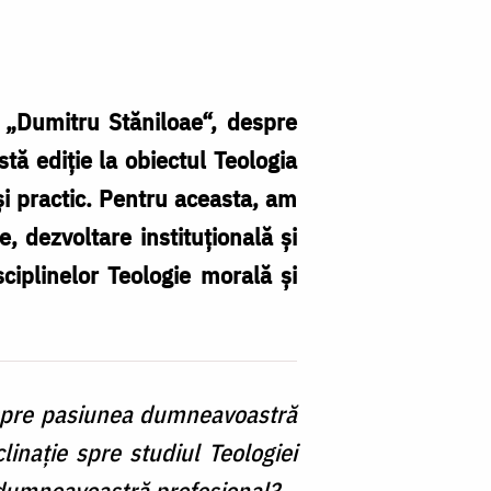
ă „Dumitru Stăniloae“, despre
stă ediţie la obiectul Teologia
 şi practic. Pentru aceasta, am
, dezvoltare instituţională şi
sciplinelor Teologie morală şi
espre pasiunea dumneavoastră
linaţie spre studiul Teologiei
 dumneavoastră profesional?