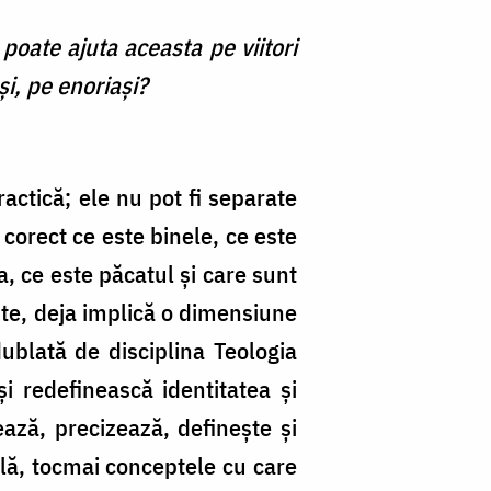
 poate ajuta aceasta pe viitori
şi, pe enoriaşi?
actică; ele nu pot fi separate
 corect ce este binele, ce este
a, ce este păcatul şi care sunt
pte, deja implică o dimensiune
dublată de disciplina Teologia
şi redefinească identitatea şi
ează, precizează, defineşte şi
lă, tocmai conceptele cu care