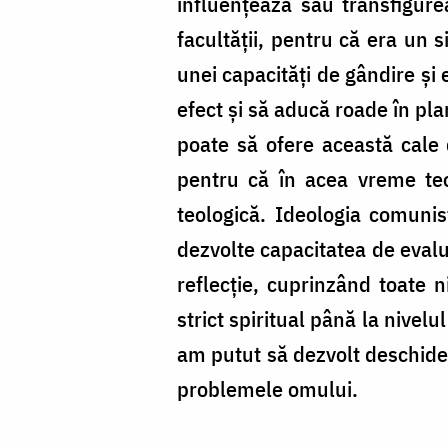
influenţează sau transfigure
facultăţii, pentru că era un s
unei capacităţi de gândire şi 
efect şi să aducă roade în pla
poate să ofere această cale 
pentru că în acea vreme teo
teologică. Ideologia comunist
dezvolte capacitatea de evalu
reflecţie, cuprinzând toate n
strict spiritual până la nivelu
am putut să dezvolt deschider
problemele omului.