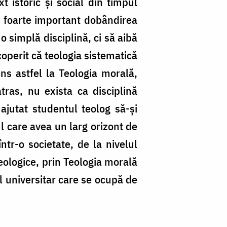
 istoric şi social din timpul
ste foarte important dobândirea
o simplă disciplină, ci să aibă
coperit că teologia sistematică
ns astfel la Teologia morală,
ras, nu exista ca disciplină
 ajutat studentul teolog să-şi
l care avea un larg orizont de
ntr-o societate, de la nivelul
 teologice, prin Teologia morală
l universitar care se ocupă de