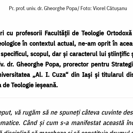
Pr. prof. univ. dr. Gheorghe Popa/ Foto: Viorel Cătușanu
ri cu profesorii Facultăţii de Teologie Ortodox
teologice în contextul actual, ne-am oprit în acea
pecificul, scopul, dar şi caracterul lui ştiinţific
iv. dr. Gheorghe Popa, prorector pentru Strategie
versitatea „Al. I. Cuza“ din Iaşi şi titularul di
a de Teologie ieşeană.
nceput, vă rugăm să ne spuneţi câteva cuvinte d
ematice. Când şi cum s-a manifestat această înc
ă disciplină să marcheze şi să constituie drumul