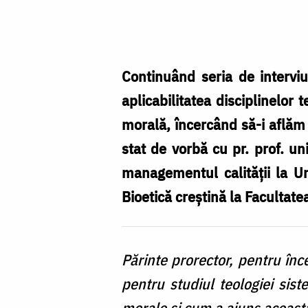
Pr.
prof.
univ.
dr.
Continuând seria de interviu
Gheorghe
aplicabilitatea disciplinelor 
Popa/
morală, încercând să-i aflăm s
Foto:
stat de vorbă cu pr. prof. un
Viorel
managementul calităţii la Uni
Cătușanu
Bioetică creştină la Facultate
Părinte prorector, pentru î
pentru studiul teologiei sist
morale şi cum a ajuns aceast