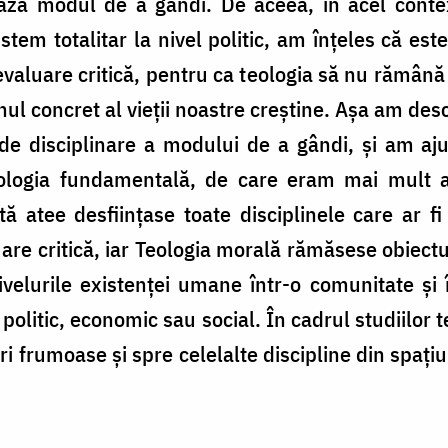
ază modul de a gândi. De aceea, în acel context
istem totalitar la nivel politic, am înţeles că e
evaluare critică, pentru ca teologia să nu rămână 
nul concret al vieţii noastre creştine. Aşa am des
de disciplinare a modului de a gândi, şi am aju
logia fundamentală, de care eram mai mult at
ă atee desfiinţase toate disciplinele care ar fi
are critică, iar Teologia morală rămăsese obiectu
ivelurile existenţei umane într-o comunitate şi î
l politic, economic sau social. În cadrul studiilor
i frumoase şi spre celelalte discipline din spaţiu