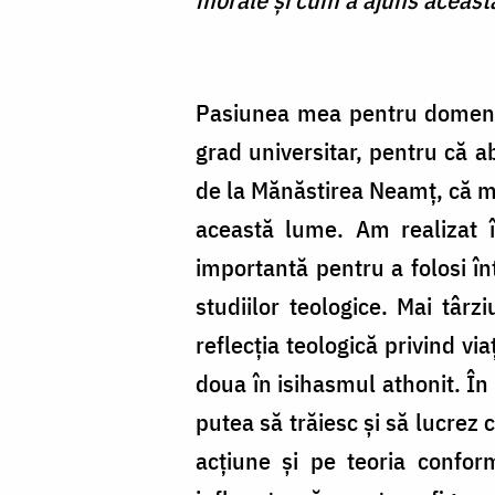
Pasiunea mea pentru domeniul
grad universitar, pentru că a
de la Mănăstirea Neamţ, că mo
această lume. Am realizat î
importantă pentru a folosi î
studiilor teologice. Mai târz
reflecţia teologică privind vi
doua în isihasmul athonit. Î
putea să trăiesc şi să lucrez 
acţiune şi pe teoria confo