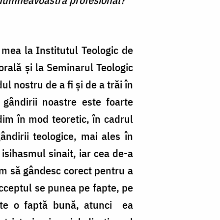
mea la Institutul Teologic de
orală şi la Seminarul Teologic
nostru de a fi şi de a trăi în
gândirii noastre este foarte
im în mod teoretic, în cadrul
ândirii teologice, mai ales în
 isihasmul sinait, iar cea de-a
um să gândesc corect pentru a
 acceptul se punea pe fapte, pe
ste o faptă bună, atunci ea