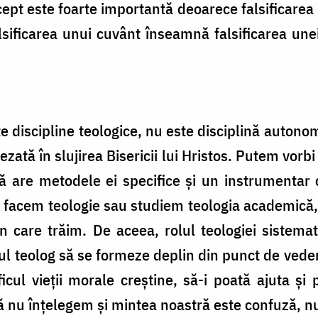
ept este foarte importantă deoarece falsificarea 
alsificarea unui cuvânt înseamnă falsificarea unei
te discipline teologice, nu este disciplină autono
şezată în slujirea Bisericii lui Hristos. Putem vo
ină are metodele ei specifice şi un instrumentar
facem teologie sau studiem teologia academică, a
n care trăim. De aceea, rolul teologiei sistemati
ul teolog să se formeze deplin din punct de vede
icul vieţii morale creştine, să-i poată ajuta şi
ă nu înţelegem şi mintea noastră este confuză, nu