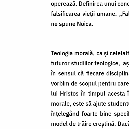
operează. Definirea unui conc
falsificarea vieţii umane. „F
ne spune Noica.
Teologia morală, ca şi celelal
tuturor studiilor teologice, a
în sensul că fiecare discipl
vorbim de scopul pentru care 
lui Hristos în timpul acesta î
morale, este să ajute student
înţelegând foarte bine specif
model de trăire creştină. Dac