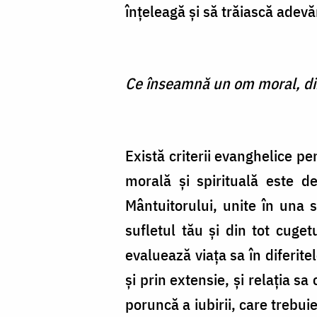
înţeleagă şi să trăiască adev
Ce înseamnă un om moral, din
Există criterii evanghelice p
morală şi spirituală este d
Mântuitorului, unite în una
sufletul tău şi din tot cuget
evaluează viaţa sa în diferit
şi prin extensie, şi relaţia 
poruncă a iubirii, care trebu