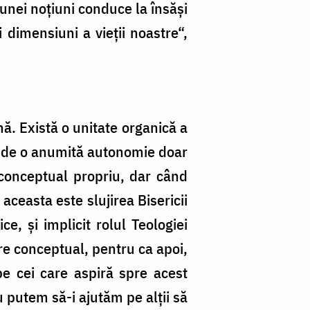
unei noţiuni conduce la însăşi
 dimensiuni a vieţii noastre“,
mă. Există o unitate organică a
rbi de o anumită autonomie doar
 conceptual propriu, dar când
ceasta este slujirea Bisericii
ce, şi implicit rolul Teologiei
re conceptual, pentru ca apoi,
 pe cei care aspiră spre acest
 putem să-i ajutăm pe alţii să