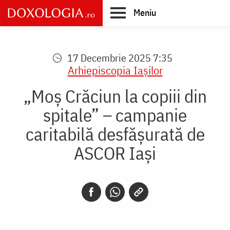
Skip
Meniu
to
main
Main
content
navigation
17 Decembrie 2025 7:35
Arhiepiscopia Iaşilor
„Moș Crăciun la copiii din
spitale” – campanie
caritabilă desfășurată de
ASCOR Iași