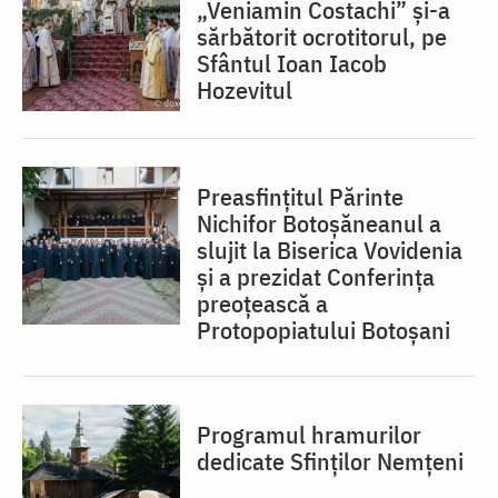
„Veniamin Costachi” și-a
sărbătorit ocrotitorul, pe
Sfântul Ioan Iacob
Hozevitul
Preasfințitul Părinte
Nichifor Botoșăneanul a
slujit la Biserica Vovidenia
și a prezidat Conferința
preoțească a
Protopopiatului Botoșani
Programul hramurilor
dedicate Sfinților Nemțeni