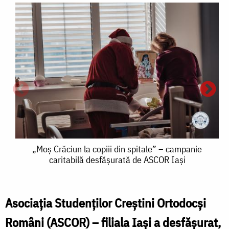
„Moș
„Moș Crăciun la copiii din spitale” – campanie
caritabilă desfășurată de ASCOR Iași
Crăciun
la
copiii
Asociația Studenților Creștini Ortodocși
din
Români (ASCOR) – filiala Iași a desfășurat,