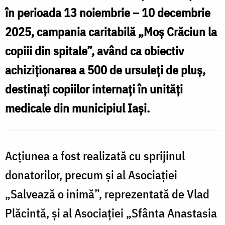
spitale”
în perioada 13 noiembrie – 10 decembrie
l
–
2025, campania caritabilă „Moș Crăciun la
c
campanie
copiii din spitale”, având ca obiectiv
d
caritabilă
achiziționarea a 500 de ursuleți de pluș,
s
desfășurată
destinați copiilor internați în unități
de
medicale din municipiul Iași.
ASCOR
c
Iași
d
Acțiunea a fost realizată cu sprijinul
donatorilor, precum și al Asociației
„Salvează o inimă”, reprezentată de Vlad
I
Plăcintă, și al Asociației „Sfânta Anastasia