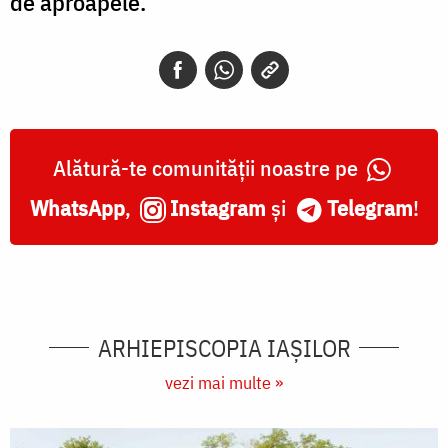
de aproapele.
Alătură-te comunității noastre pe
WhatsApp
,
Instagram
și
Telegram
!
ARHIEPISCOPIA IAŞILOR
vezi mai multe »