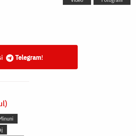
și
Telegram
!
ul)
Minuni
aj