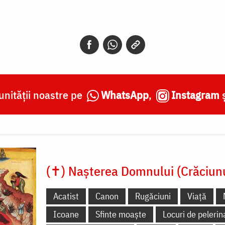
nității noastre pe
WhatsApp
,
Instagram
(✝) Nașterea Domnului (Crăciun
Acatist
Canon
Rugăciuni
Viață
Icoane
Sfinte moaște
Locuri de pelerin