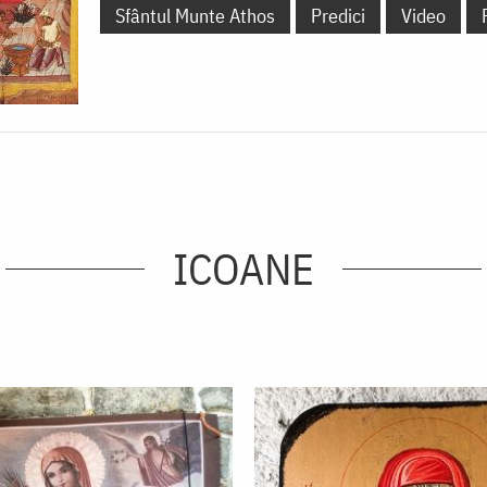
Sfântul Munte Athos
Predici
Video
ICOANE