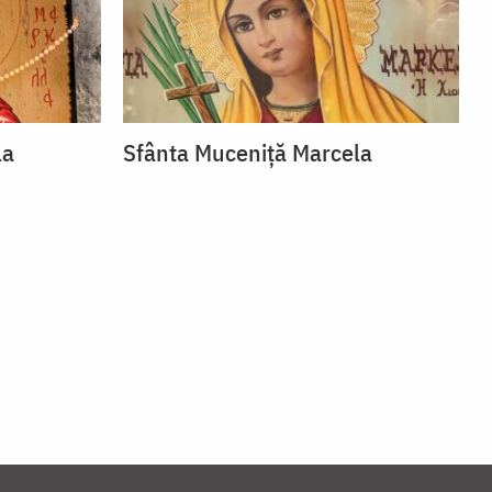
la
Sfânta Muceniță Marcela