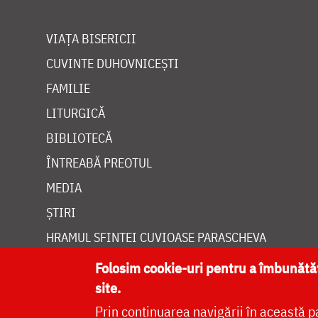
VIAȚA BISERICII
CUVINTE DUHOVNICEȘTI
FAMILIE
LITURGICĂ
BIBLIOTECĂ
ÎNTREABĂ PREOTUL
MEDIA
ȘTIRI
HRAMUL SFINTEI CUVIOASE PARASCHEVA
Folosim cookie-uri pentru a îmbunăt
site.
Prin continuarea navigării în această p