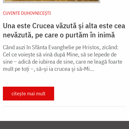
CUVINTE DUHOVNICEȘTI
Una este Crucea văzută şi alta este cea
nevăzută, pe care o purtăm în inimă
Când auzi în Sfânta Evanghelie pe Hristos, zicând:
Cel ce voieşte să vină după Mine, să se lepede de
sine – adică de iubirea de sine, care ne leagă foarte
mult pe toţi –, să-şi ia crucea şi să-Mi...
citește mai mult