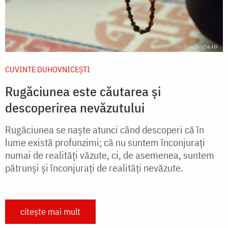
CUVINTE DUHOVNICEȘTI
Rugăciunea este căutarea și
descoperirea nevăzutului
Rugăciunea se naşte atunci când descoperi că în
lume există profunzimi; că nu suntem înconjuraţi
numai de realităţi văzute, ci, de asemenea, suntem
pătrunşi şi înconjuraţi de realităţi nevăzute.
citește mai mult