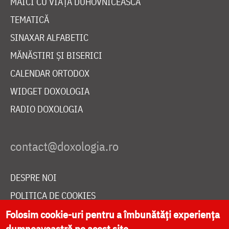
MAICI CU VIAȚĂ DUHOVNICEASCĂ
TEMATICĂ
SINAXAR ALFABETIC
MĂNĂSTIRI ȘI BISERICI
CALENDAR ORTODOX
WIDGET DOXOLOGIA
RADIO DOXOLOGIA
DESPRE NOI
POLITICA DE COOKIES
Folosim cookie-uri pentru a îmbunătăți experiența
DONEAZĂ ONLINE PENTRU CATEDRALA NAȚIONALĂ
dumneavoastră pe acest site.