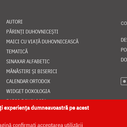
AUTORI
PĂRINȚI DUHOVNICEȘTI
DE
MAICI CU VIAȚĂ DUHOVNICEASCĂ
PO
TEMATICĂ
DO
SINAXAR ALFABETIC
MĂNĂSTIRI ȘI BISERICI
CALENDAR ORTODOX
WIDGET DOXOLOGIA
RADIO DOXOLOGIA
ăți experiența dumneavoastră pe acest
agină confirmați acceptarea utilizării