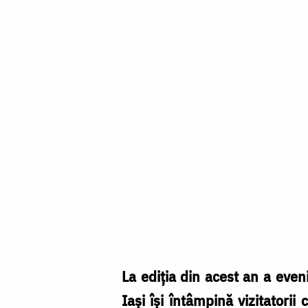
La ediția din acest an a eve
Iași își întâmpină vizitatori