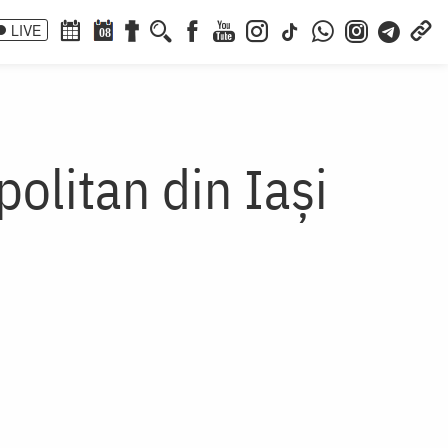
LIVE
08
olitan din Iași