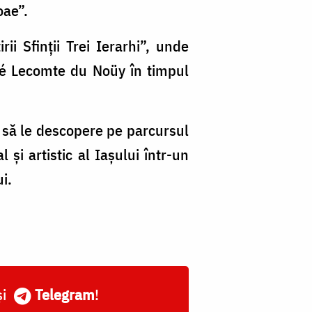
oae”.
ii Sfinții Trei Ierarhi”, unde
dré Lecomte du Noüy în timpul
ăm să le descopere pe parcursul
 și artistic al Iașului într-un
i.
și
Telegram
!