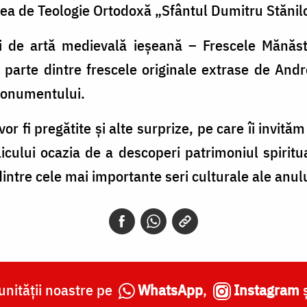
tea de Teologie Ortodoxă „Sfântul Dumitru Stănil
i de artă medievală ieșeană – Frescele Mănăstir
 o parte dintre frescele originale extrase de An
 monumentului.
vor fi pregătite și alte surprize, pe care îi invit
cului ocazia de a descoperi patrimoniul spiritual
intre cele mai importante seri culturale ale anulu
nității noastre pe
WhatsApp
,
Instagram