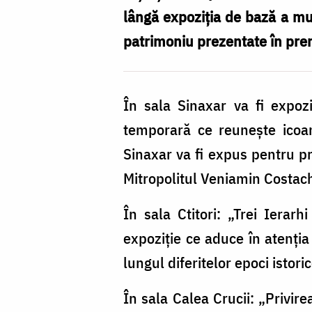
lângă expoziția de bază a mu
patrimoniu prezentate în pre
În sala Sinaxar va fi expoziț
temporară ce reunește icoane,
Sinaxar va fi expus pentru p
Mitropolitul Veniamin Costachi
În sala Ctitori: „Trei Ierar
expoziție ce aduce în atenția
lungul diferitelor epoci istoric
În sala Calea Crucii: „Privirea