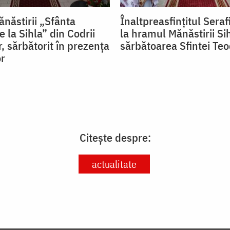
năstirii „Sfânta
Înaltpreasfințitul Seraf
 la Sihla” din Codrii
la hramul Mănăstirii Si
, sărbătorit în prezența
sărbătoarea Sfintei Te
or
Citește despre:
actualitate