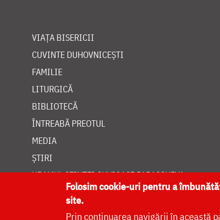
VIAȚA BISERICII
CUVINTE DUHOVNICEȘTI
FAMILIE
LITURGICĂ
BIBLIOTECĂ
ÎNTREABĂ PREOTUL
MEDIA
ȘTIRI
HRAMUL SFINTEI CUVIOASE PARASCHEVA
Folosim cookie-uri pentru a îmbunăt
site.
Prin continuarea navigării în această p