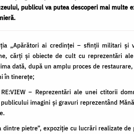
zeului, publicul va putea descoperi mai multe ex
mieră.
ia „Apărători ai credinței – sfinții militari și v
 cărți și obiecte de cult cu reprezentări ale s
rima dată, după un amplu proces de restaurare, u
 în tinerețe;
hi RE:VIEW – Reprezentări ale unei ctitorii dom
 publicului imagini și gravuri reprezentând Mănăst
e.
 dintre pietre”, expoziție cu lucrări realizate de 