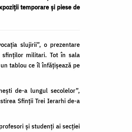
poziții temporare și piese de
ocația slujirii”, o prezentare
finților militari. Tot în sala
n tablou ce îl înfățișează pe
nești de-a lungul secolelor”,
irea Sfinții Trei Ierarhi de-a
profesori și studenți ai secției