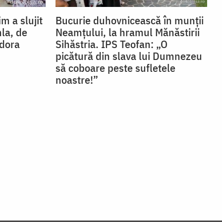
im a slujit
Bucurie duhovnicească în munții
hla, de
Neamțului, la hramul Mănăstirii
odora
Sihăstria. IPS Teofan: „O
picătură din slava lui Dumnezeu
să coboare peste sufletele
noastre!”