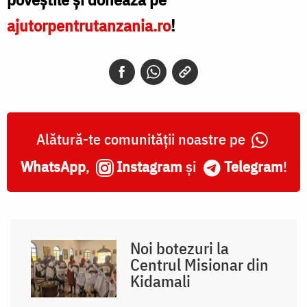
ajutorpentrutanzania.ro
!
Alătură-te comunității noastre pe
WhatsApp
,
Instagram
și
Telegram
!
Noi botezuri la
Centrul Misionar din
Kidamali