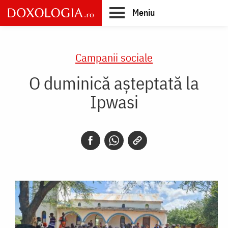
Skip
Meniu
to
main
Main
content
navigation
Campanii sociale
O duminică așteptată la
Ipwasi