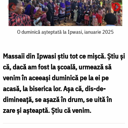
O
O duminică așteptată la Ipwasi, ianuarie 2025
duminică
așteptată
a
Massaii din Ipwasi știu tot ce mișcă. Știu și
la
l
că, dacă am fost la școală, urmează să
Ipwasi,
I
venim în aceeași duminică pe la ei pe
ianuarie
i
acasă, la biserica lor. Așa că, dis-de-
2025
dimineață, se așază în drum, se uită în
zare și așteaptă. Știu că venim.