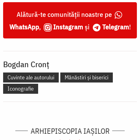
Alătură-te comunității noastre pe
WhatsApp
,
Instagram
și
Telegram
!
Bogdan Cronț
Cuvinte ale autorului
Mănăstiri și biserici
Iconografie
ARHIEPISCOPIA IAŞILOR