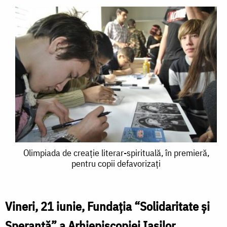
Olimpiada
Olimpiada de creație literar-spirituală, în premieră,
pentru copii defavorizați
de
creație
literar-
Vineri, 21 iunie, Fundația “Solidaritate și
spirituală,
Speranță” a Arhiepiscopiei Iașilor