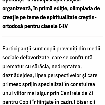
în
organizează, în primă ediție, olimpiada de
premieră,
creație pe teme de spiritualitate creștin-
pentru
ortodoxă pentru clasele I-IV
copii
defavorizați
Participanții sunt copii proveniți din medii
sociale defavorizate, care se confruntă
prematur cu sărăcia, nedreptatea,
deznădejdea, lipsa perspectivelor și care
primesc sprijin specializat în constuirea
unui viitor mai sigur prin Centrele de Zi
pentru Copii înființate în cadrul Bisericii