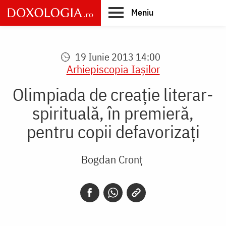
Skip
Meniu
to
main
Main
content
navigation
19 Iunie 2013 14:00
Arhiepiscopia Iaşilor
Olimpiada de creație literar-
spirituală, în premieră,
pentru copii defavorizați
Bogdan Cronț