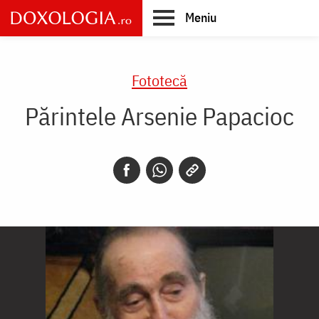
Skip
Meniu
to
main
Main
content
navigation
Fototecă
Părintele Arsenie Papacioc