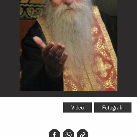
Părintele
Arsenie
Video
Fotografii
Papacioc