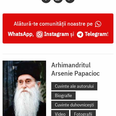
Alătură-te comunității noastre pe
WhatsApp
,
Instagram
și
Telegram
!
Arhimandritul
Arsenie Papacioc
Cuvinte ale autorului
Biografie
Cuvinte duhovnicești
Video
Fotografii