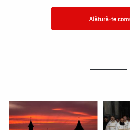
Alătură-te comu