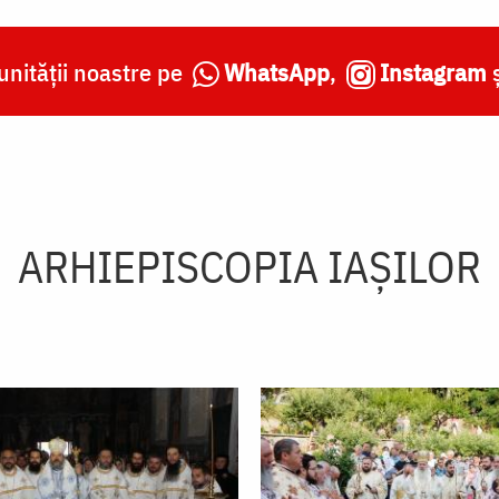
nității noastre pe
WhatsApp
,
Instagram
ARHIEPISCOPIA IAŞILOR