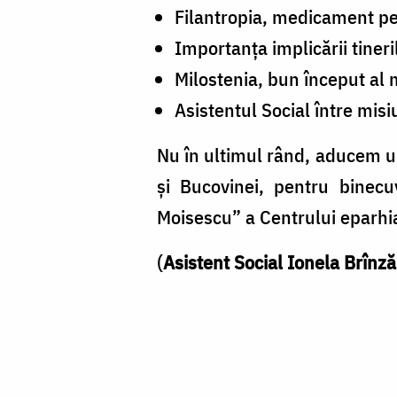
Filantropia, medicament pen
Importanța implicării tineril
Milostenia, bun început al 
Asistentul Social între misi
Nu în ultimul rând, aducem un
și Bucovinei, pentru binecu
Moisescu” a Centrului eparhia
(
Asistent Social Ionela Brînz