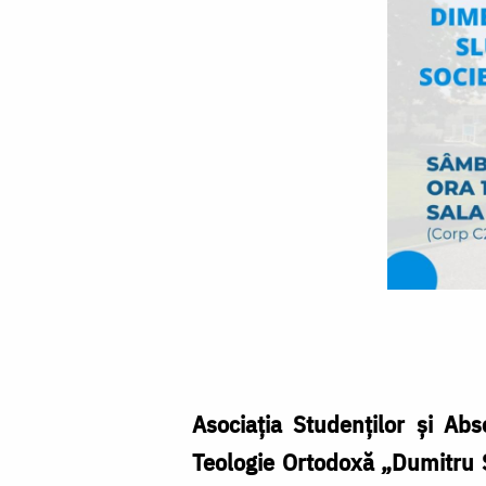
Părintele
Constantin
Necula
va
Asociația Studenților și Abs
conferenția
Teologie Ortodoxă „Dumitru St