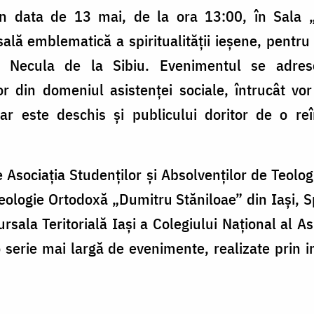
în data de 13 mai, de la ora 13:00, în Sala 
ală emblematică a spiritualității ieșene, pentru
n Necula de la Sibiu. Evenimentul se adrese
r din domeniul asistenței sociale, întrucât vor
r este deschis și publicului doritor de o reîn
 Asociația Studenților și Absolvenților de Teolo
ologie Ortodoxă „Dumitru Stăniloae” din Iași, S
rsala Teritorială Iași a Colegiului Național al As
 serie mai largă de evenimente, realizate prin i
.