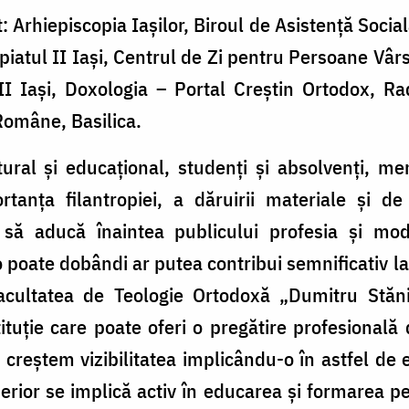
 Arhiepiscopia Iaşilor, Biroul de Asistenţă Social
iatul II Iași, Centrul de Zi pentru Persoane Vârs
II Iași, Doxologia – Portal Creștin Ortodox, Ra
 Române, Basilica.
ural și educațional, studenți și absolvenți, me
tanța filantropiei, a dăruirii materiale și 
t, să aducă înaintea publicului profesia și m
 poate dobândi ar putea contribui semnificativ la
 Facultatea de Teologie Ortodoxă „Dumitru Stăni
tituție care poate oferi o pregătire profesională 
 creștem vizibilitatea implicându-o în astfel de
perior se implică activ în educarea și formarea pe