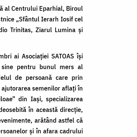
ă al Centrului Eparhial, Biroul
tnice „Sfântul Ierarh Iosif cel
dio Trinitas, Ziarul Lumina și
mbri ai Asociației SATOAS își
de sine pentru bunul mers al
odelul de persoană care prin
 ajutorarea semenilor aflați în
loae” din Iași, specializarea
deosebită în această direcție,
 evenimente, arătând astfel că
rsoanelor și în afara cadrului