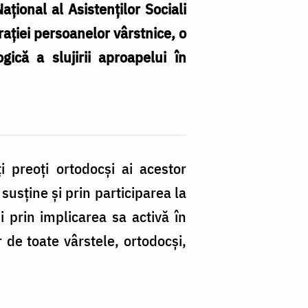
ațional al Asistenților Sociali
ației persoanelor vârstnice, o
gică a slujirii aproapelui în
i preoți ortodocși ai acestor
 susține și prin participarea la
şi prin implicarea sa activă în
 de toate vârstele, ortodocși,