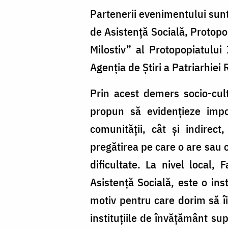
Partenerii evenimentului sunt:
de Asistență Socială, Protopop
Milostiv” al Protopopiatului 
Agenția de Știri a Patriarhiei
Prin acest demers socio-cult
propun să evidențieze impor
comunității, cât și indirec
pregătirea pe care o are sau o
dificultate. La nivel local,
Asistență Socială, este o ins
motiv pentru care dorim să îi
instituțiile de învățământ su