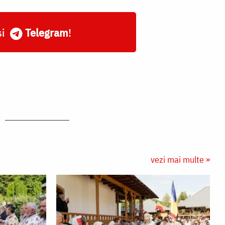
și
Telegram
!
vezi mai multe »