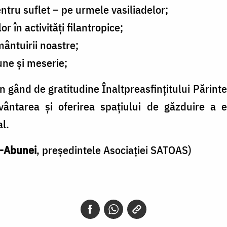
tru suflet – pe urmele vasiliadelor;
or în activități filantropice;
mântuirii noastre;
une și meserie;
 gând de gratitudine Înaltpreasfințitului Părinte
vântarea și oferirea spațiului de găzduire a 
l.
ă-Abunei
, președintele Asociației SATOAS)