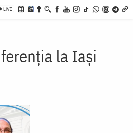
LIVE
07
erenția la Iași