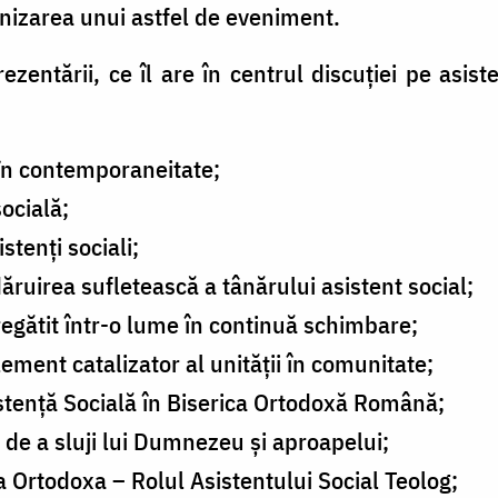
anizarea unui astfel de eveniment.
entării, ce îl are în centrul discuției pe asist
i în contemporaneitate;
socială;
stenți sociali;
ăruirea sufletească a tânărului asistent social;
regătit într-o lume în continuă schimbare;
lement catalizator al unității în comunitate;
istență Socială în Biserica Ortodoxă Română;
de a sluji lui Dumnezeu și aproapelui;
a Ortodoxa – Rolul Asistentului Social Teolog;