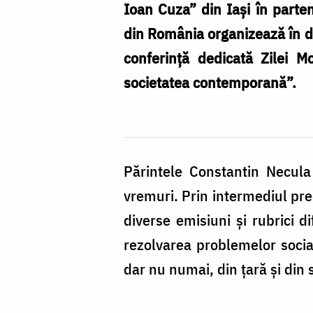
la
Ioan Cuza” din Iași în partene
Iași
din România organizează în da
conferință dedicată Zilei Mo
societatea contemporană”.
Părintele Constantin Necula 
vremuri. Prin intermediul predi
diverse emisiuni și rubrici di
rezolvarea problemelor social
dar nu numai, din țară și din 