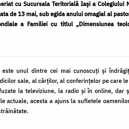
riat cu Sucursala Teritorială Iași a Colegiului N
ta de 13 mai, sub egida anului omagial al pastor
ndiale a Familiei cu titlul „Dimensiunea teolo
este unul dintre cei mai cunoscuți și îndrăgiț
cilor sale, al cărților, al conferințelor pe care le
fuzate la televiziune, la radio și în online, dar 
e actuale, acesta a ajuns la sufletele oamenilor
străinătate.