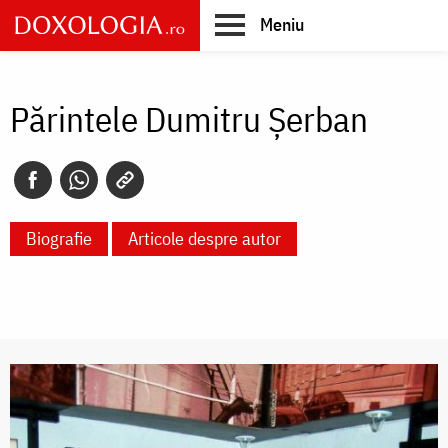
Skip
Meniu
to
main
Main
content
navigation
Părintele Dumitru Șerban
Biografie
Articole despre autor