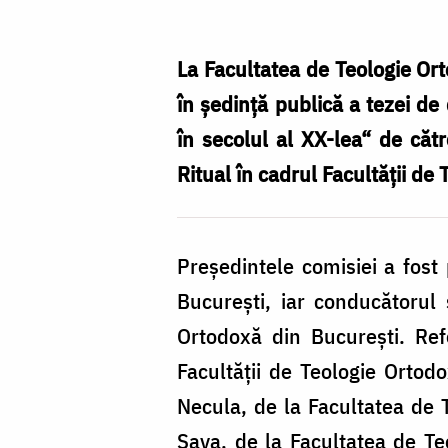
de
doctorat
La Facultatea de Teologie Ort
în
în şedinţă publică a tezei de
şedinţă
în secolul al XX-lea“ de cătr
publică
Ritual în cadrul Facultăţii de
Preşedintele comisiei a fost 
Bucureşti, iar conducătorul 
Ortodoxă din Bucureşti. Refe
Facultăţii de Teologie Ortodo
Necula, de la Facultatea de T
Sava, de la Facultatea de Te