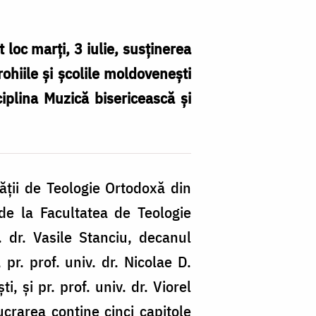
loc marţi, 3 iulie, susţinerea
ohiile şi şcolile moldoveneşti
ciplina Muzică bisericească şi
C
d
do
tăţii de Teologie Ortodoxă din
a
 de la Facultatea de Teologie
fo
. dr. Vasile Stanciu, decanul
f
pr. prof. univ. dr. Nicolae D.
di
 şi pr. prof. univ. dr. Viorel
pr
crarea conţine cinci capitole