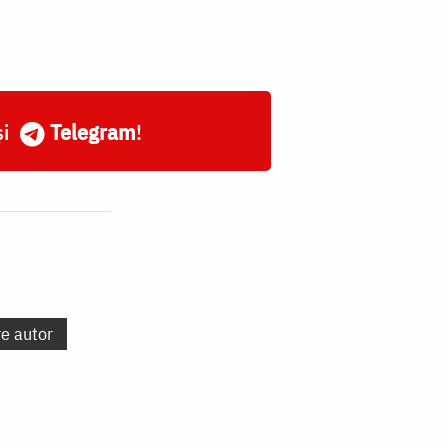
și
Telegram
!
re autor