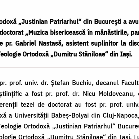
odoxă „Justinian Patriarhul“ din Bucureşti a avut 
 doctorat „Muzica bisericească în mănăstirile, par
e pr. Gabriel Nastasă, asistent suplinitor la dis
 Teologie Ortodoxă „Dumitru Stăniloae“ din Iaşi.
pr. prof. univ. dr. Ştefan Buchiu, decanul Facul
ştiinţific a fost pr. prof. dr. Nicu Moldoveanu,
renţii tezei de doctorat au fost pr. prof. univ
xă a Universităţii Babeş-Bolyai din Cluj-Napoca, 
eologie Ortodoxă „Justinian Patriarhul“ Bucureşti,
ologie Ortodoxă „Dumitru Stăniloae“ din Iaşi. Lu