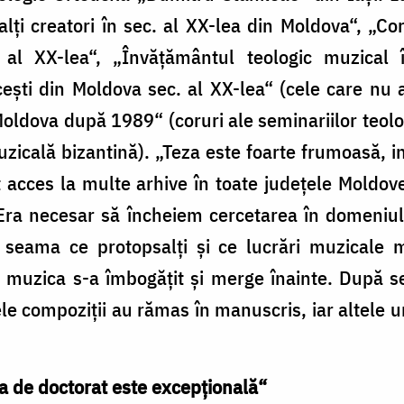
lţi creatori în sec. al XX-lea din Moldova“, „Coru
al XX-lea“, „Învăţământul teologic muzical 
eşti din Moldova sec. al XX-lea“ (cele care nu 
Moldova după 1989“ (coruri ale seminariilor teolog
zicală bizantină). „Teza este foarte frumoasă, i
 acces la multe arhive în toate judeţele Moldovei
Era necesar să încheiem cercetarea în domeniul m
seama ce protopsalţi şi ce lucrări muzicale m
muzica s-a îmbogăţit şi merge înainte. După sec
e compoziţii au rămas în manuscris, iar altele ur
a de doctorat este excepţională“