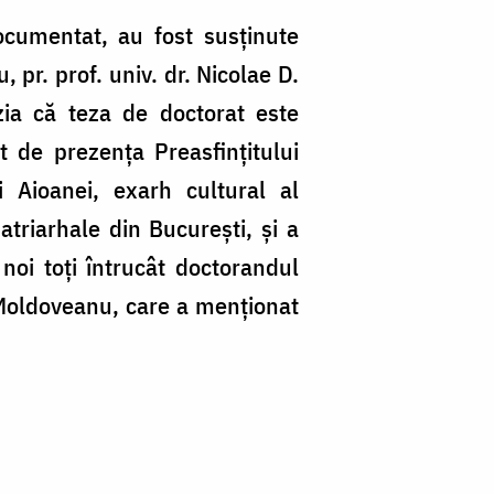
ocumentat, au fost susţinute
, pr. prof. univ. dr. Nicolae D.
zia că teza de doctorat este
 de prezenţa Preasfinţitului
i Aioanei, exarh cultural al
atriarhale din Bucureşti, şi a
 noi toţi întrucât doctorandul
u Moldoveanu, care a menţionat