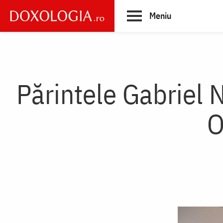
Skip
Meniu
to
main
Main
content
navigation
Părintele Gabriel N
O