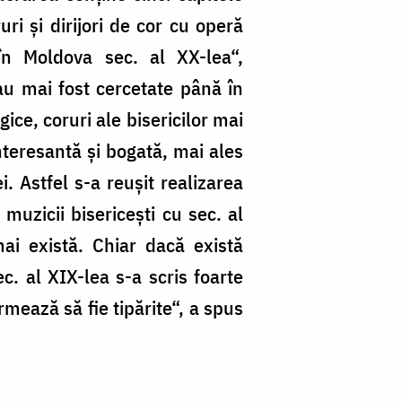
pr
ri şi dirijori de cor cu operă
d
în Moldova sec. al XX-lea“,
la
au mai fost cercetate până în
tr
ice, coruri ale bisericilor mai
fa
nteresantă şi bogată, mai ales
d
. Astfel s-a reuşit realizarea
te
uzicii bisericeşti cu sec. al
ai există. Chiar dacă există
. al XIX-lea s-a scris foarte
mează să fie tipărite“, a spus