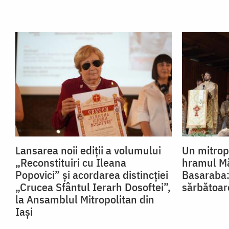
Lansarea noii ediții a volumului
Un mitropo
„Reconstituiri cu Ileana
hramul Mă
Popovici” și acordarea distincției
Basaraba:
„Crucea Sfântul Ierarh Dosoftei”,
sărbătoar
la Ansamblul Mitropolitan din
Iași