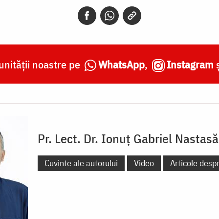
nității noastre pe
WhatsApp
,
Instagram
Pr. Lect. Dr. Ionuț Gabriel Nastasă
Cuvinte ale autorului
Video
Articole desp