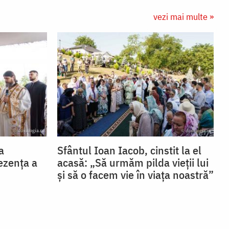
vezi mai multe »
a
Sfântul Ioan Iacob, cinstit la el
ezența a
acasă: „Să urmăm pilda vieții lui
și să o facem vie în viața noastră”