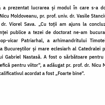
 a prezentat lucrarea şi modul în care s-a d
 Nicu Moldoveanu, pr. prof. univ. dr. Vasile Stanciu
. dr. Viorel Sava. „Cu toţii am ajuns la conclu
inţei publice a tezei de doctorat ne-am bucurat
op-vicar Patriarhal, a arhimandritului Timote
a Bucureştilor şi mare eclesiarh al Catedralei p
lui Gabriel Nastasă. A fost o sărbătoare pentru
efică pentru viitor“, a adăugat pr. prof. dr. Nic
calificativul acordat a fost „Foarte bine“.