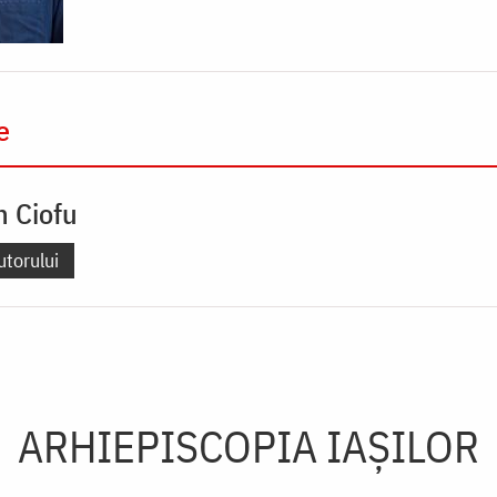
e
n Ciofu
utorului
ARHIEPISCOPIA IAŞILOR