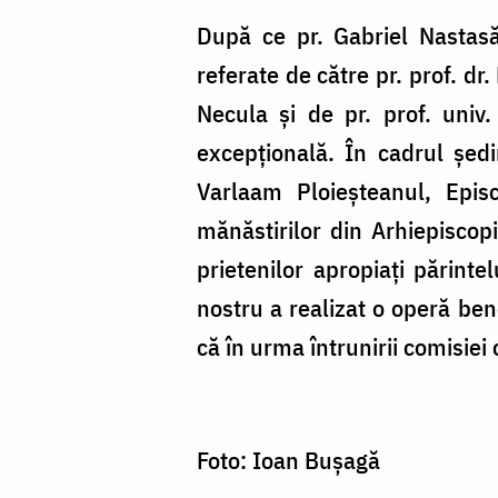
După ce pr. Gabriel Nastasă
referate de către pr. prof. dr.
Necula şi de pr. prof. univ
excepţională. În cadrul şed
Varlaam Ploieşteanul, Episc
mănăstirilor din Arhiepiscopi
prietenilor apropiaţi părinte
nostru a realizat o operă ben
că în urma întrunirii comisiei 
Foto: Ioan Buşagă