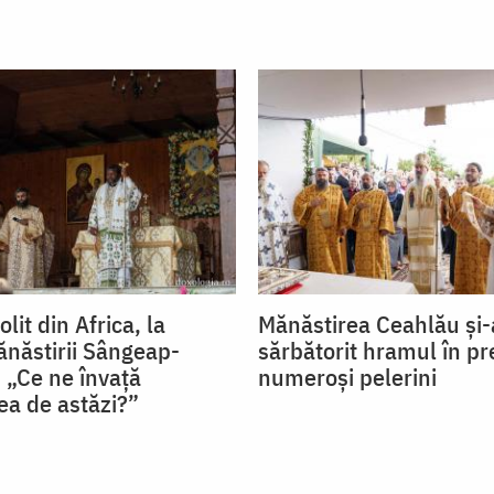
lit din Africa, la
Mănăstirea Ceahlău și-
năstirii Sângeap-
sărbătorit hramul în pr
 „Ce ne învață
numeroși pelerini
ea de astăzi?”