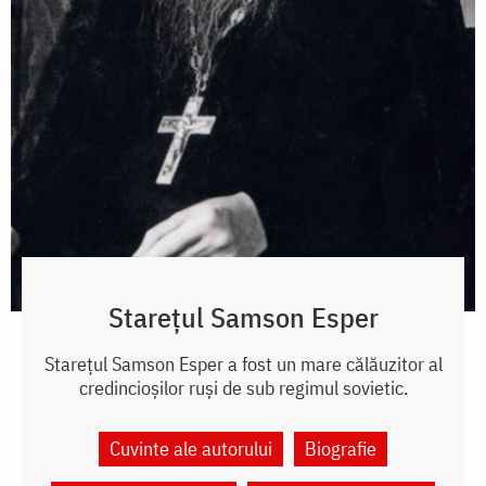
Starețul Samson Esper
Starețul Samson Esper a fost un mare călăuzitor al
credincioșilor ruși de sub regimul sovietic.
Cuvinte ale autorului
Biografie