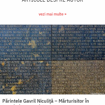
vezi mai multe »
Părintele Gavril Niculiță – Mărturisitor în