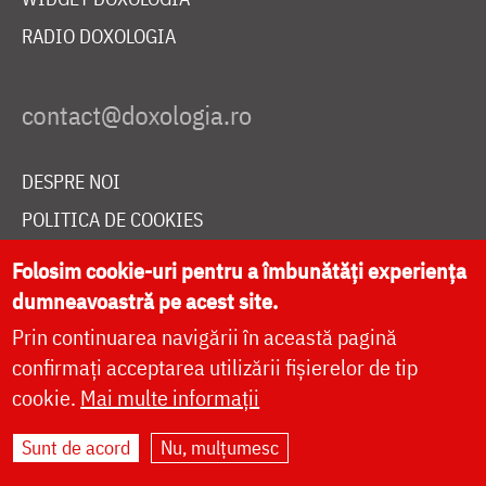
RADIO DOXOLOGIA
DESPRE NOI
POLITICA DE COOKIES
DONEAZĂ ONLINE PENTRU CATEDRALA NAȚIONALĂ
Folosim cookie-uri pentru a îmbunătăți experiența
dumneavoastră pe acest site.
Prin continuarea navigării în această pagină
LIVE
confirmați acceptarea utilizării fișierelor de tip
cookie.
Mai multe informații
Site dezvoltat de
DOXOLOGIA MEDIA
,
Sunt de acord
Nu, mulțumesc
Arhiepiscopia Iașilor | ©
doxologia.ro