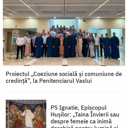
Proiectul „Coeziune socială și comuniune de
credință”, la Penitenciarul Vaslui
PS Ignatie, Episcopul
Hușilor: „Taina Învierii sau
despre femeie ca inimă
deschisă pentru lumină şi