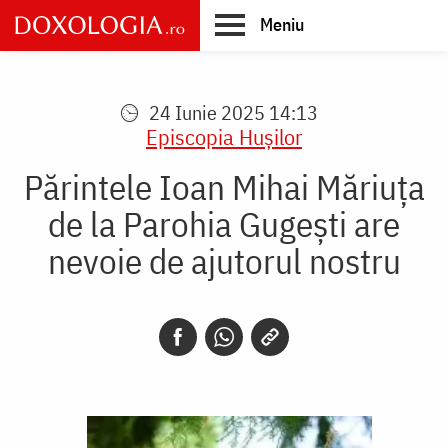
Skip
Meniu
to
main
Main
content
navigation
24 Iunie 2025 14:13
Episcopia Huşilor
Părintele Ioan Mihai Măriuța
de la Parohia Gugești are
nevoie de ajutorul nostru