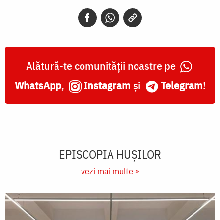
Alătură-te comunității noastre pe
WhatsApp
,
Instagram
și
Telegram
!
EPISCOPIA HUŞILOR
vezi mai multe »