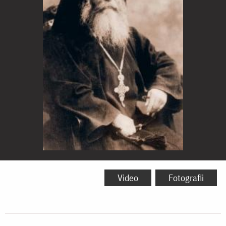
Părintele
Ioanichie
Video
Fotografii
Moroi
(1859-