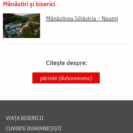
Mănăstiri și biserici
Mănăstirea Sihăstria – Neamț
Citește despre:
părinte (duhovnicesc)
VIAȚA BISERICII
CUVINTE DUHOVNICEȘTI