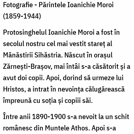
1944)
Fotografie - Părintele Ioanichie Moroi
(1859-1944)
Protosinghelul Ioanichie Moroi a fost în
secolul nostru cel mai vestit stareț al
Mănăstirii Sihăstria. Născut în orașul
Zărnești-Brașov, mai întâi s-a căsătorit și a
avut doi copii. Apoi, dorind să urmeze lui
Hristos, a intrat în nevoința călugărească
împreună cu soția și copiii săi.
Între anii 1890-1900 s-a nevoit la un schit
românesc din Muntele Athos. Apoi s-a