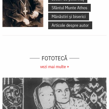
Sfântul Munte Athos
Mănăstiri și biserici
Articole despre autor
FOTOTECĂ
vezi mai multe »