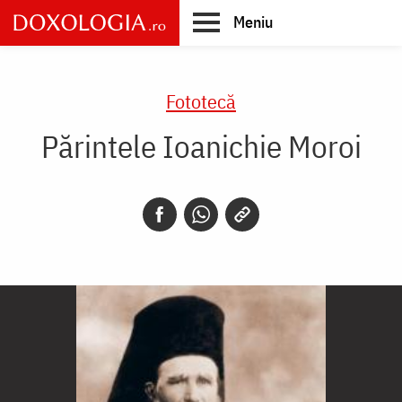
Skip
Meniu
to
main
Main
content
navigation
Fototecă
Părintele Ioanichie Moroi