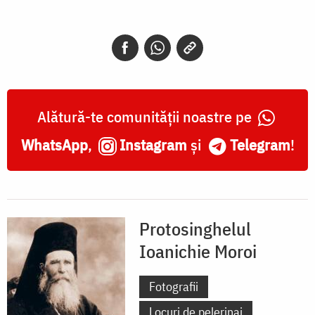
Alătură-te comunității noastre pe
WhatsApp
,
Instagram
și
Telegram
!
Protosinghelul
Ioanichie Moroi
Fotografii
Locuri de pelerinaj