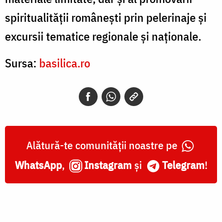
spiritualității românești prin pelerinaje și
excursii tematice regionale și naționale.
Sursa:
basilica.ro
Alătură-te comunității noastre pe
WhatsApp
,
Instagram
și
Telegram
!