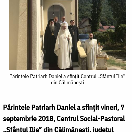
Părintele
Părintele Patriarh Daniel a sfințit Centrul „Sfântul Ilie”
din Călimănești
Patriarh
Daniel
a
Părintele Patriarh Daniel a sfințit vineri, 7
sfințit
septembrie 2018, Centrul Social-Pastoral
Centrul
„Sfântul Ilie” din Călimănești, județul