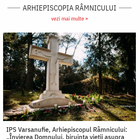
ARHIEPISCOPIA RÂMNICULUI
vezi mai multe »
IPS Varsanufie, Arhiepiscopul Râmnicului:
„Învierea Domnului, biruința vieții asupra