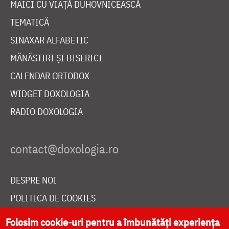
MAICI CU VIAȚĂ DUHOVNICEASCĂ
TEMATICĂ
SINAXAR ALFABETIC
MĂNĂSTIRI ȘI BISERICI
CALENDAR ORTODOX
WIDGET DOXOLOGIA
RADIO DOXOLOGIA
DESPRE NOI
POLITICA DE COOKIES
DONEAZĂ ONLINE PENTRU CATEDRALA NAȚIONALĂ
Folosim cookie-uri pentru a îmbunătăți experiența