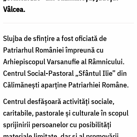
„Sfântul
Vâlcea.
Ilie”
din
Călimănești
Slujba de sfințire a fost oficiată de
Patriarhul României împreună cu
Arhiepiscopul Varsanufie al Râmnicului.
Centrul Social-Pastoral „Sfântul Ilie” din
Călimănești aparține Patriarhiei Române.
Centrul desfășoară activități sociale,
caritabile, pastorale și culturale în scopul
sprijinirii persoanelor cu posibilități
materiale limitate, dar și al promovării