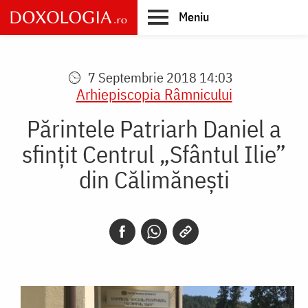
Skip
Meniu
to
main
Main
content
navigation
7 Septembrie 2018 14:03
Arhiepiscopia Râmnicului
Părintele Patriarh Daniel a
sfințit Centrul „Sfântul Ilie”
din Călimănești