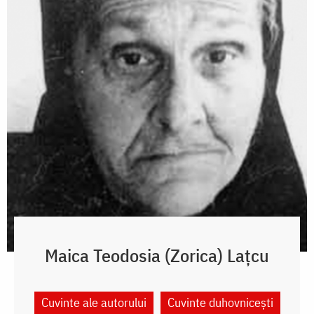
Maica Teodosia (Zorica) Lațcu
Cuvinte ale autorului
Cuvinte duhovnicești