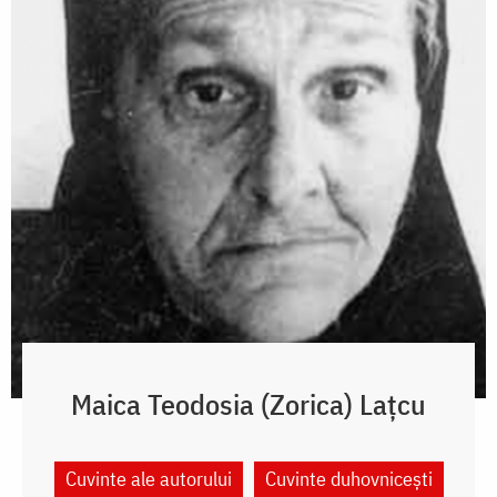
Maica Teodosia (Zorica) Lațcu
Cuvinte ale autorului
Cuvinte duhovnicești