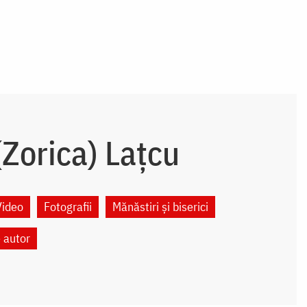
Zorica) Lațcu
Video
Fotografii
Mănăstiri și biserici
e autor