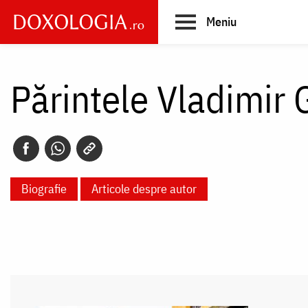
Skip
Meniu
to
main
Main
content
navigation
Părintele Vladimir 
Biografie
Articole despre autor