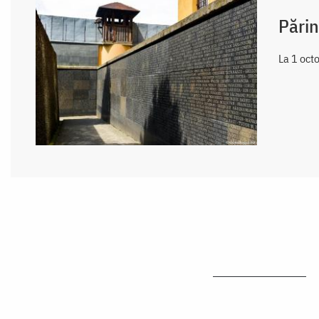
Părin
La 1 octo