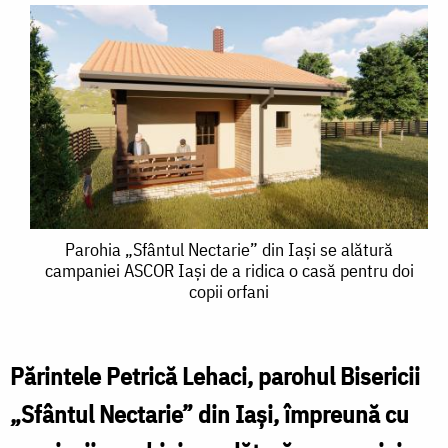
Parohia
Parohia „Sfântul Nectarie” din Iași se alătură
campaniei ASCOR Iași de a ridica o casă pentru doi
„Sfântul
copii orfani
Nectarie”
din
Părintele Petrică Lehaci, parohul Bisericii
Iași
„Sfântul Nectarie” din Iași, împreună cu
se