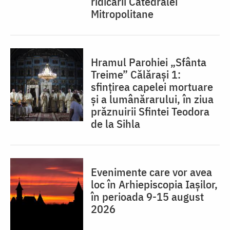
ridicării Catedralei
Mitropolitane
Hramul Parohiei „Sfânta
Treime” Călărași 1:
sfințirea capelei mortuare
și a lumânărarului, în ziua
prăznuirii Sfintei Teodora
de la Sihla
Evenimente care vor avea
loc în Arhiepiscopia Iaşilor,
în perioada 9-15 august
2026