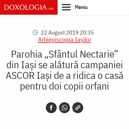
Skip
Meniu
to
main
Main
content
navigation
22 August 2019 20:35
Arhiepiscopia Iaşilor
Parohia „Sfântul Nectarie”
din Iași se alătură campaniei
ASCOR Iași de a ridica o casă
pentru doi copii orfani