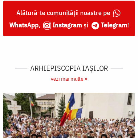
Alătură-te comunității noastre pe
WhatsApp
,
Instagram
și
Telegram
!
ARHIEPISCOPIA IAŞILOR
vezi mai multe »