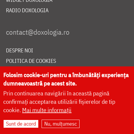
RADIO DOXOLOGIA
DESPRE NOI
POLITICA DE COOKIES
DONEAZĂ ONLINE PENTRU CATEDRALA NAȚIONALĂ
Folosim cookie-uri pentru a îmbunătăți experiența
dumneavoastră pe acest site.
Prin continuarea navigării în această pagină
LIVE
confirmați acceptarea utilizării fișierelor de tip
cookie.
Mai multe informații
Site dezvoltat de
DOXOLOGIA MEDIA
,
Sunt de acord
Nu, mulțumesc
Arhiepiscopia Iașilor | ©
doxologia.ro