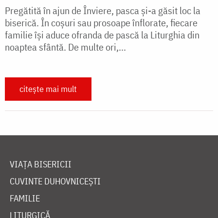
Pregătită în ajun de Înviere, pasca și-a găsit loc la
biserică. În coşuri sau prosoape înflorate, fiecare
familie îşi aduce ofranda de pască la Liturghia din
noaptea sfântă. De multe ori,...
citește mai mult
VIAȚA BISERICII
CUVINTE DUHOVNICEȘTI
FAMILIE
LITURGICĂ