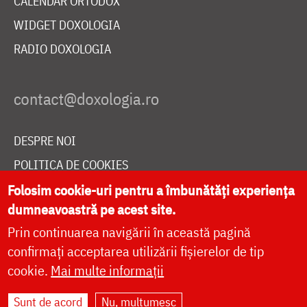
CALENDAR ORTODOX
WIDGET DOXOLOGIA
RADIO DOXOLOGIA
DESPRE NOI
POLITICA DE COOKIES
Folosim cookie-uri pentru a îmbunătăți experiența
DONEAZĂ ONLINE PENTRU CATEDRALA NAȚIONALĂ
dumneavoastră pe acest site.
Prin continuarea navigării în această pagină
LIVE
confirmați acceptarea utilizării fișierelor de tip
cookie.
Mai multe informații
Sunt de acord
Nu, mulțumesc