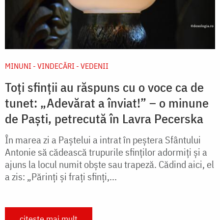
MINUNI - VINDECĂRI - VEDENII
Toți sfinții au răspuns cu o voce ca de
tunet: „Adevărat a înviat!” – o minune
de Paști, petrecută în Lavra Pecerska
În marea zi a Paștelui a intrat în peștera Sfântului
Antonie să cădească trupurile sfinților adormiți și a
ajuns la locul numit obște sau trapeză. Cădind aici, el
a zis: „Părinți și frați sfinți,...
citește mai mult