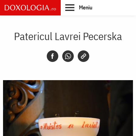
Skip
Meniu
to
main
Main
content
navigation
Patericul Lavrei Pecerska