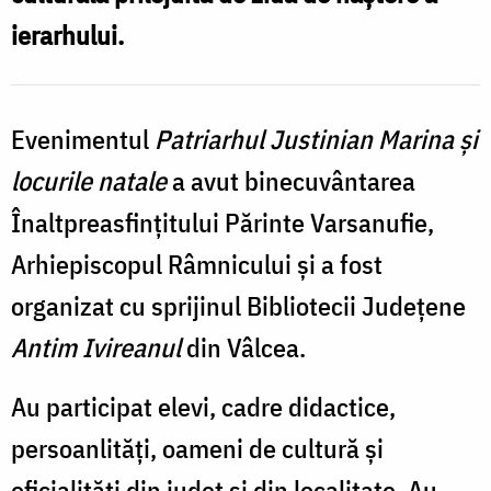
natal
ierarhului.
Evenimentul
Patriarhul Justinian Marina şi
locurile natale
a avut binecuvântarea
Înaltpreasfinţitului Părinte Varsanufie,
Arhiepiscopul Râmnicului și a fost
organizat cu sprijinul Bibliotecii Judeţene
Antim Ivireanul
din Vâlcea.
Au participat elevi, cadre didactice,
persoanlități, oameni de cultură și
oficialități din județ și din localitate. Au