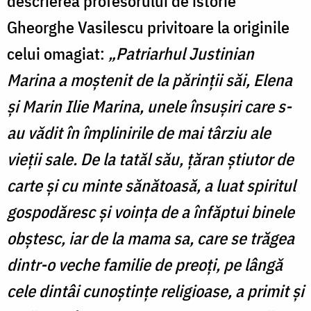
descrierea profesorului de istorie
Gheorghe Vasilescu privitoare la originile
celui omagiat:
„Patriarhul Justinian
Marina a moştenit de la părinţii săi, Elena
şi Marin Ilie Marina, unele însușiri care s-
au vădit în împlinirile de mai târziu ale
vieţii sale. De la tatăl său, ţăran ştiutor de
carte şi cu minte sănătoasă, a luat spiritul
gospodăresc şi voinţa de a înfăptui binele
obştesc, iar de la mama sa, care se trăgea
dintr-o veche familie de preoţi, pe lângă
cele dintâi cunoștințe religioase, a primit şi