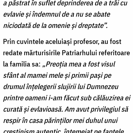
a păstrat în suflet deprinderea de a trăi cu
evlavie şi îndemnul de a nu se abate
niciodată de la omenie şi dreptate”.
Prin cuvintele aceluiași profesor, au fost
redate mărturisirile Patriarhului referitoare
la familia sa:
„Preoţia mea a fost visul
sfânt al mamei mele şi primii paşi pe
drumul înţelegerii slujirii lui Dumnezeu
printre oameni i-am făcut sub călăuzirea ei
curată şi evlavioasă. Am avut privilegiul să
respir în casa părinţilor mei duhul unui
creştinism autentic, întemeiat pe faptele