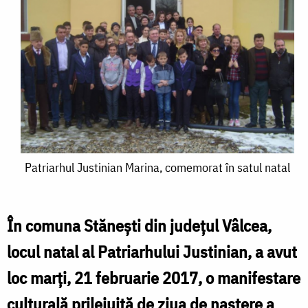
Patriarhul
Patriarhul Justinian Marina, comemorat în satul natal
Justinian
Marina,
În comuna Stănești din județul Vâlcea,
comemorat
locul natal al Patriarhului Justinian, a avut
în
loc marți, 21 februarie 2017, o manifestare
satul
culturală prilejuită de ziua de naștere a