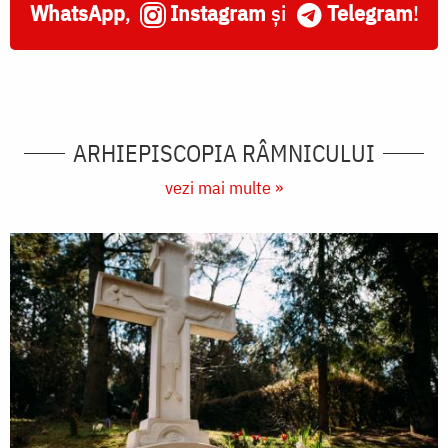
WhatsApp
,
Instagram
și
Telegram
!
ARHIEPISCOPIA RÂMNICULUI
vezi mai multe »