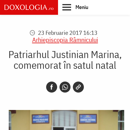
Skip
Meniu
to
main
Main
content
navigation
23 Februarie 2017 16:13
Arhiepiscopia Râmnicului
Patriarhul Justinian Marina,
comemorat în satul natal