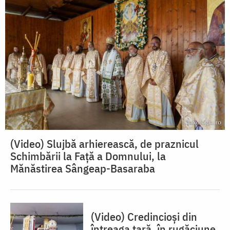
(Video) Slujbă arhierească, de praznicul
Schimbării la Față a Domnului, la
Mănăstirea Sângeap-Basaraba
(Video) Credincioși din
întreaga țară, în rugăciune