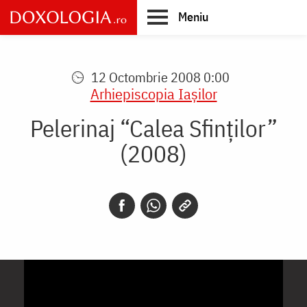
Skip
Meniu
to
main
Main
content
navigation
12 Octombrie 2008 0:00
Arhiepiscopia Iaşilor
Pelerinaj “Calea Sfinților”
(2008)