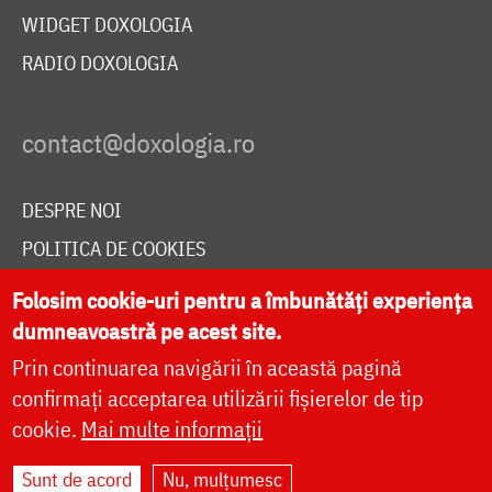
WIDGET DOXOLOGIA
RADIO DOXOLOGIA
DESPRE NOI
POLITICA DE COOKIES
DONEAZĂ ONLINE PENTRU CATEDRALA NAȚIONALĂ
Folosim cookie-uri pentru a îmbunătăți experiența
dumneavoastră pe acest site.
Prin continuarea navigării în această pagină
LIVE
confirmați acceptarea utilizării fișierelor de tip
cookie.
Mai multe informații
Site dezvoltat de
DOXOLOGIA MEDIA
,
Sunt de acord
Nu, mulțumesc