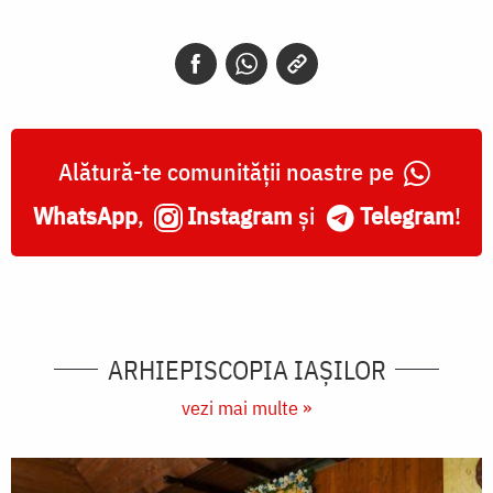
Alătură-te comunității noastre pe
WhatsApp
,
Instagram
și
Telegram
!
ARHIEPISCOPIA IAŞILOR
vezi mai multe »