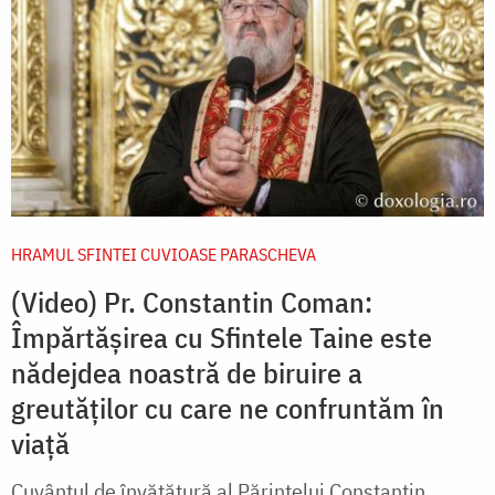
HRAMUL SFINTEI CUVIOASE PARASCHEVA
(Video) Pr. Constantin Coman:
Împărtășirea cu Sfintele Taine este
nădejdea noastră de biruire a
greutăților cu care ne confruntăm în
viață
Cuvântul de învățătură al Părintelui Constantin