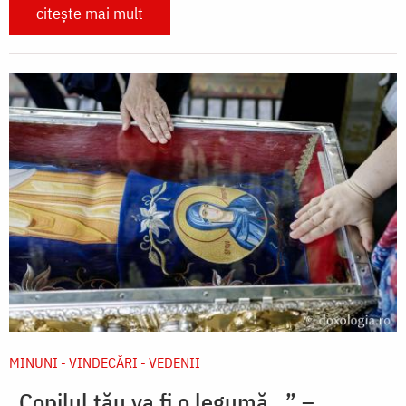
citește mai mult
MINUNI - VINDECĂRI - VEDENII
„Copilul tău va fi o legumă...” –