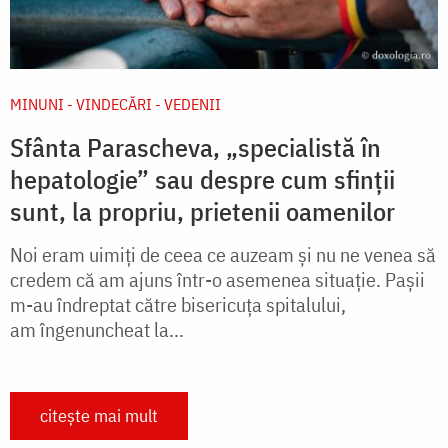
MINUNI - VINDECĂRI - VEDENII
Sfânta Parascheva, „specialistă în
hepatologie” sau despre cum sfinții
sunt, la propriu, prietenii oamenilor
Noi eram uimiţi de ceea ce auzeam şi nu ne venea să
credem că am ajuns într-o asemenea situaţie. Pașii
m-au îndreptat către bisericuţa spitalului,
am îngenuncheat la...
citește mai mult