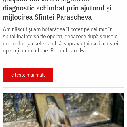
diagnostic schimbat prin ajutorul și
mijlocirea Sfintei Parascheva
Am născut și am hotărât să îl botez pe cel mic în
spital înainte să fie operat, deoarece după spusele
doctorilor șansele ca el să supraviețuiască acestei
operații erau infime. Preotul care l-a...
citește mai mult