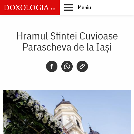
Skip
Meniu
to
main
Main
content
navigation
Hramul Sfintei Cuvioase
Parascheva de la Iași