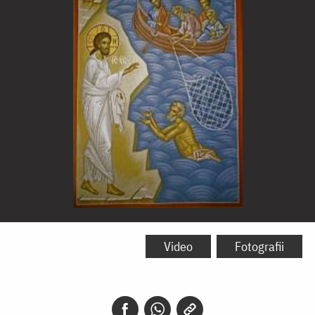
Pescuirea
minunată
Video
Fotografii