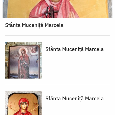
Sfânta Muceniță Marcela
Sfânta Muceniță Marcela
Sfânta Muceniță Marcela