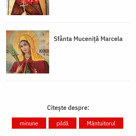
Sfânta Muceniță Marcela
Citește despre:
minune
pildă
Mântuitorul