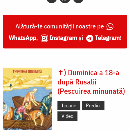
Alătură-te comunității noastre pe
WhatsApp
,
Instagram
și
Telegram
!
✝) Duminica a 18-a
după Rusalii
(Pescuirea minunată)
Icoane
Predici
Video