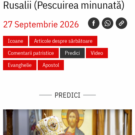
Rusalii (Pescuirea minunată)
27 Septembrie 2026
Icoane
Articole despre sărbătoare
Comentarii patristice
Predici
Video
Evanghelie
Apostol
PREDICI