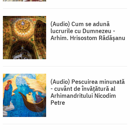
(Audio) Cum se adună
lucrurile cu Dumnezeu -
Arhim. Hrisostom Rădășanu
(Audio) Pescuirea minunată
- cuvânt de învățătură al
Arhimandritului Nicodim
Petre