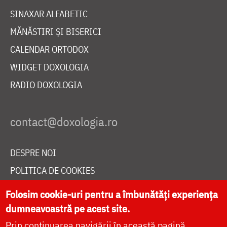
SINAXAR ALFABETIC
MĂNĂSTIRI ȘI BISERICI
CALENDAR ORTODOX
WIDGET DOXOLOGIA
RADIO DOXOLOGIA
DESPRE NOI
POLITICA DE COOKIES
DONEAZĂ ONLINE PENTRU CATEDRALA NAȚIONALĂ
Folosim cookie-uri pentru a îmbunătăți experiența
dumneavoastră pe acest site.
Prin continuarea navigării în această pagină
LIVE