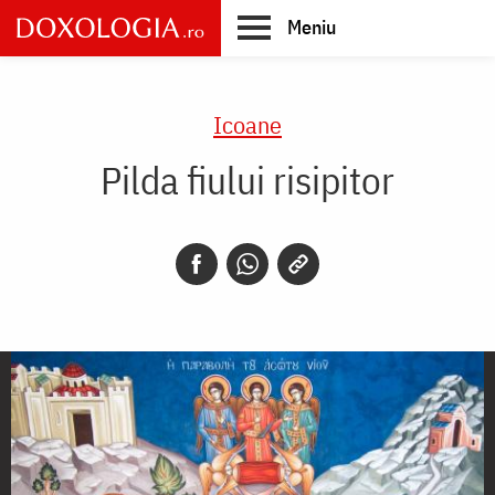
Skip
Meniu
to
main
Main
content
navigation
Icoane
Pilda fiului risipitor