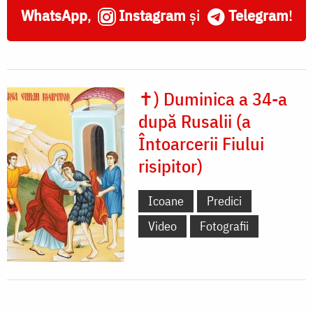
WhatsApp
,
Instagram
și
Telegram
!
✝) Duminica a 34-a
după Rusalii (a
Întoarcerii Fiului
risipitor)
Icoane
Predici
Video
Fotografii