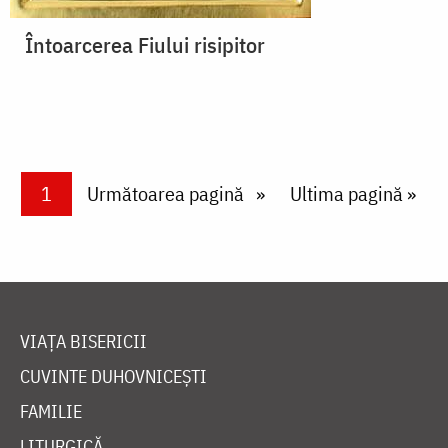
Întoarcerea Fiului risipitor
Paginare
Current page
1
Next page
Următoarea pagină
Last page
Ultima pagină »
VIAȚA BISERICII
CUVINTE DUHOVNICEȘTI
FAMILIE
LITURGICĂ