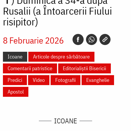
✝)
Duminica a 34-a după
Rusalii (a Întoarcerii Fiului
risipitor)
8 Februarie 2026
Icoane
Articole despre sărbătoare
Comentarii patristice
Editorialiștii Bisericii
Predici
Video
Fotografii
Evanghelie
Apostol
ICOANE