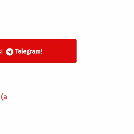
și
Telegram
!
 (a