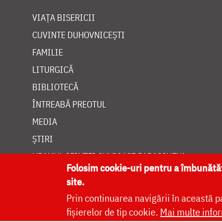
VIAȚA BISERICII
CUVINTE DUHOVNICEȘTI
FAMILIE
LITURGICĂ
BIBLIOTECĂ
ÎNTREABĂ PREOTUL
MEDIA
ȘTIRI
HRAMUL SFINTEI CUVIOASE PARASCHEVA
Folosim cookie-uri pentru a îmbunăt
site.
Prin continuarea navigării în această p
fișierelor de tip cookie.
Mai multe infor
Site dezvolt