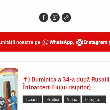
nității noastre pe
WhatsApp
,
Instagram
✝) Duminica a 34-a după Rusalii
Întoarcerii Fiului risipitor)
Icoane
Predici
Video
Fotografii