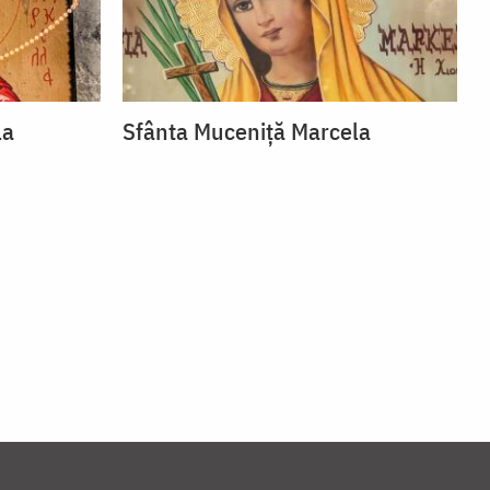
la
Sfânta Muceniță Marcela