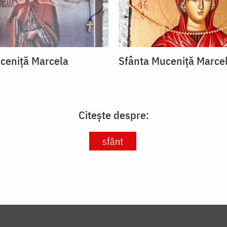
ceniță Marcela
Sfânta Muceniță Marce
Citește despre:
sfânt