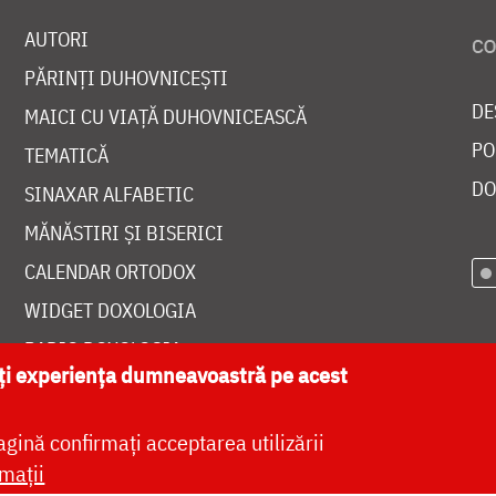
AUTORI
PĂRINȚI DUHOVNICEȘTI
DE
MAICI CU VIAȚĂ DUHOVNICEASCĂ
PO
TEMATICĂ
DO
SINAXAR ALFABETIC
MĂNĂSTIRI ȘI BISERICI
CALENDAR ORTODOX
WIDGET DOXOLOGIA
RADIO DOXOLOGIA
ăți experiența dumneavoastră pe acest
agină confirmați acceptarea utilizării
mații
at de
DOXOLOGIA MEDIA
, Arhiepiscopia Iașilor | 