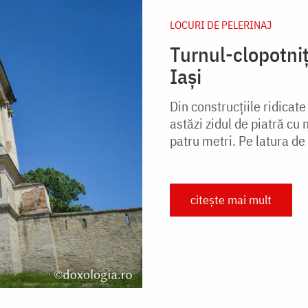
LOCURI DE PELERINAJ
Turnul-clopotni
Iași
Din construcțiile ridicat
astăzi zidul de piatră cu
patru metri. Pe latura de 
citește mai mult