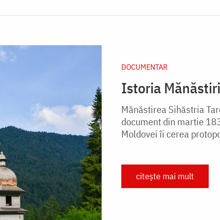
DOCUMENTAR
Istoria Mănăstiri
Mănăstirea Sihăstria Tar
document din martie 1832
Moldovei îi cerea protop
citește mai mult