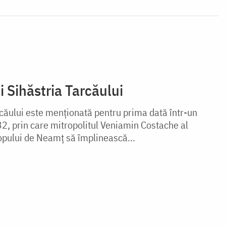
i Sihăstria Tarcăului
căului este menționată pentru prima dată într-un
, prin care mitropolitul Veniamin Costache al
opului de Neamț să împlinească...