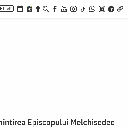
LIVE
07
mintirea Episcopului Melchisedec