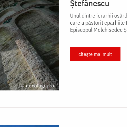
Ștefănescu
Unul dintre ierarhii osâr
care a păstorit eparhiile
Episcopul Melchisedec Şt
citește mai mult