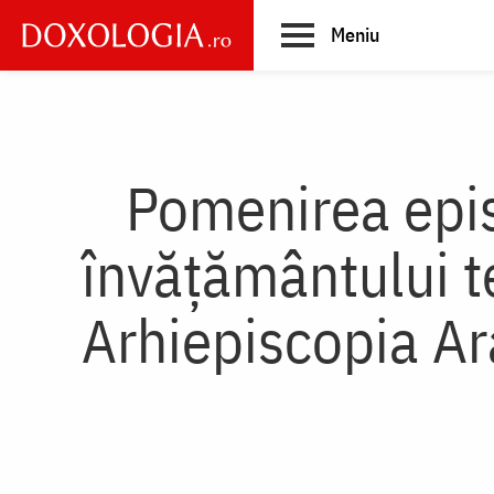
Skip
Meniu
to
main
Main
content
navigation
Pomenirea episc
învățământului te
Arhiepiscopia Ar