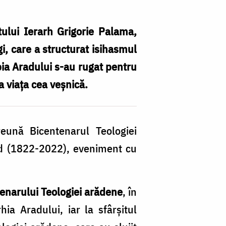
ului Ierarh Grigorie Palama,
gi, care a structurat isihasmul
copia Aradului s-au rugat pentru
la viața cea veșnică.
eună Bicentenarul Teologiei
rad (1822-2022), eveniment cu
enarului Teologiei arădene
, în
ia Aradului, iar la sfârşitul