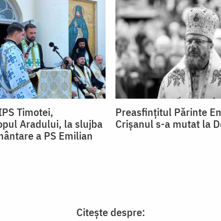
IPS Timotei,
Preasfințitul Părinte E
pul Aradului, la slujba
Crișanul s-a mutat la 
ântare a PS Emilian
Citește despre: