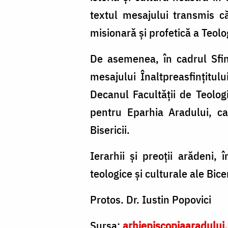
textul mesajului transmis c
misionară și profetică a Teolo
De asemenea, în cadrul Sfint
mesajului Înaltpreasfințitul
Decanul Facultății de Teolog
pentru Eparhia Aradului, ca
Bisericii.
Ierarhii și preoții arădeni, 
teologice și culturale ale Bic
Protos. Dr. Iustin Popovici
Sursa:
arhiepiscopiaaradului.