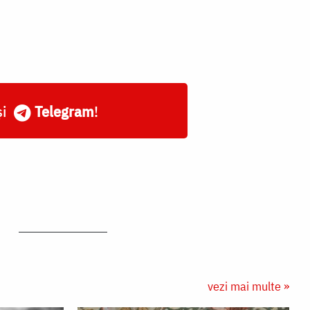
și
Telegram
!
I
vezi mai multe »