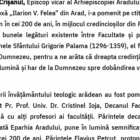
 Crișanul,
Episcop vicar al Arhiepiscopiei Aradului
 „Ilarion V. Felea” din Arad, i-a pomenit pe ctitor
în cei 200 de ani, în mijlocul credincioșilor din
 bunele legături existente între Facultate și 
le Sfântului Grigorie Palama (1296-1359), el fi
Dumnezeu, pentru a ne arăta că dreapta credință
 lumină și har de la Dumnezeu spre dobândirea vi
torii învățământului teologic arădean au fost pom
t Pr. Prof. Univ. Dr. Cristinel Ioja, Decanul Fa
ă cu alți profesori ai facultății. Părintele d
ată Eparhia Aradului, pune în lumină semnificaț
 cei 200 de ani. Părintele Flavius Petcuț, prot