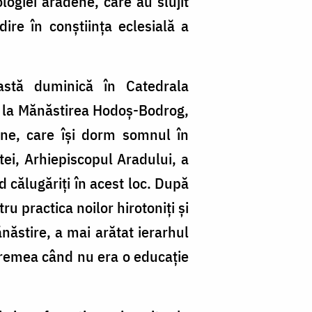
ologiei arădene, care au slujit
ire în conştiinţa eclesială a
eastă duminică în Catedrala
e, la Mănăstirea Hodoș-Bodrog,
dene, care își dorm somnul în
tei, Arhiepiscopul Aradului, a
d călugăriți în acest loc. După
u practica noilor hirotoniți și
ănăstire, a mai arătat ierarhul
 vremea când nu era o educație