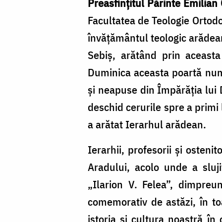
Preasfințitul Părinte Emilian
Facultatea de Teologie Ortodoxă
învățământul teologic arădean 
Sebiș, arătând prin aceasta
Duminica aceasta poartă nume
și neapuse din Împărăția lui 
deschid cerurile spre a primi
a arătat Ierarhul arădean.
Ierarhii, profesorii și osteni
Aradului, acolo unde a sluji
„Ilarion V. Felea”, dimpreun
comemorativ de astăzi, în to
istoria și cultura noastră în