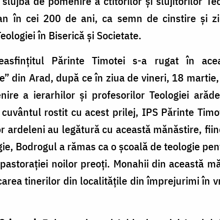
o slujbă de pomenire a ctitorilor şi slujitorilor Te
n în cei 200 de ani, ca semn de cinstire şi zid
eologiei în Biserică şi Societate.
reasfințitul Părinte Timotei s-a rugat în ac
” din Arad, după ce în ziua de vineri, 18 marti
ire a ierarhilor și profesorilor Teologiei ară
cuvântul rostit cu acest prilej, IPS Părinte Timo
or ardeleni au legătură cu această mănăstire, fiin
e, Bodrogul a rămas ca o școală de teologie pentr
 pastorației noilor preoți. Monahii din această m
rea tinerilor din localitățile din împrejurimi în