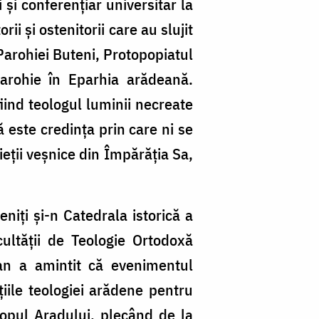
 și conferențiar universitar la
ii și ostenitorii care au slujit
 Parohiei Buteni, Protopopiatul
parohie în Eparhia arădeană.
ind teologul luminii necreate
 este credința prin care ni se
eții veșnice din Împărăția Sa,
eniți și-n Catedrala istorică a
cultății de Teologie Ortodoxă
ecan a amintit că evenimentul
iile teologiei arădene pentru
opopul Aradului, plecând de la