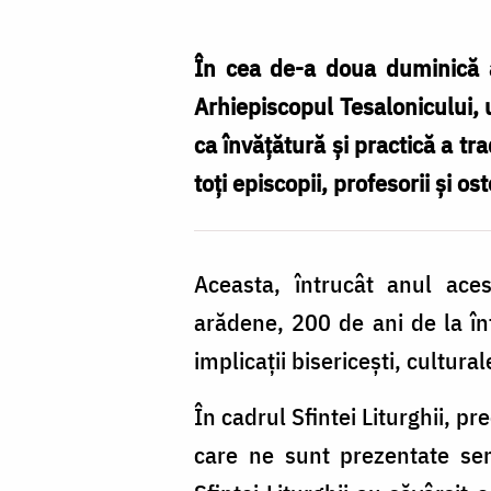
În cea de-a doua duminică a
Arhiepiscopul Tesalonicului, u
ca învățătură și practică a tra
toți episcopii, profesorii și o
Aceasta, întrucât anul ace
arădene, 200 de ani de la în
implicaţii bisericeşti, cultural
În cadrul Sfintei Liturghii, pr
care ne sunt prezentate semn