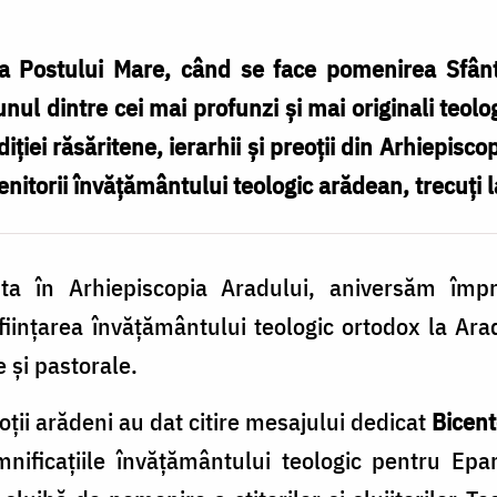
 Postului Mare, când se face pomenirea Sfânt
nul dintre cei mai profunzi și mai originali teolo
diției răsăritene, ierarhii și preoții din Arhiepis
stenitorii învățământului teologic arădean, trecuți 
sta în Arhiepiscopia Aradului, aniversăm împr
fiinţarea învăţământului teologic ortodox la A
e şi pastorale.
eoții arădeni au dat citire mesajului dedicat
Bicent
ificațiile învățământului teologic pentru Eparh