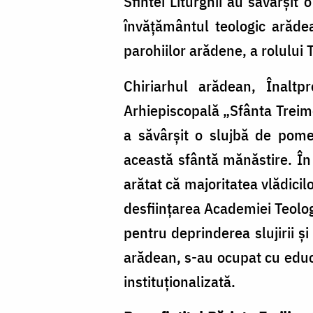
Sfintei Liturghii au săvârșit 
învățământul teologic arădea
parohiilor arădene, a rolului T
Chiriarhul arădean, Înaltp
Arhiepiscopală „Sfânta Treime
a săvârșit o slujbă de pomen
această sfântă mănăstire. În 
arătat că majoritatea vlădicil
desființarea Academiei Teologi
pentru deprinderea slujirii și
arădean, s-au ocupat cu educa
instituționalizată.