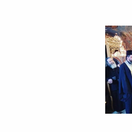
Foto:
arhiepiscopiaaradului.ro