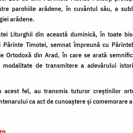
ătre parohiile arădene, în cuvântul său, a subl
giei arădene.
ei Liturghii din această duminică, în toate bise
ui Părinte Timotei, semnat împreună cu Părintele
ie Ortodoxă din Arad, în care se arată semnifica
 modalitate de transmitere a adevărului istori
în acest fel, au transmis tuturor creștinilor orto
entenarului ca act de cunoaștere și comemorare a t
ro