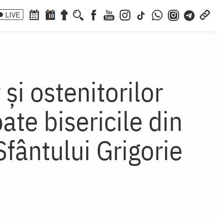
LIVE
10
și ostenitorilor
ate bisericile din
fântului Grigorie