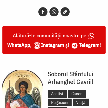
Alătură-te comunității noastre pe
WhatsApp
,
Instagram
și
Telegram
!
Soborul Sfântului
Arhanghel Gavriil
Acatist
Canon
Rugăciuni
Viață