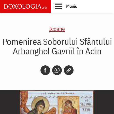
Skip
Meniu
to
main
Main
content
navigation
Icoane
Pomenirea Soborului Sfântului
Arhanghel Gavriil în Adin