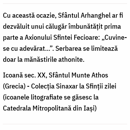
Gavriil
în
Cu această ocazie, Sfântul Arhanghel ar fi
Adin
dezvăluit unui călugăr îmbunătățit prima
(o
parte a Axionului Sfintei Fecioare: „Cuvine-
chilie
se cu adevărat...”. Serbarea se limitează
din
doar la mănăstirile athonite.
Sfântul
Munte),
Icoană sec. XX, Sfântul Munte Athos
11
(Grecia) - Colecția Sinaxar la Sfinții zilei
iunie
(icoanele litografiate se găsesc la
Catedrala Mitropolitană din Iași)