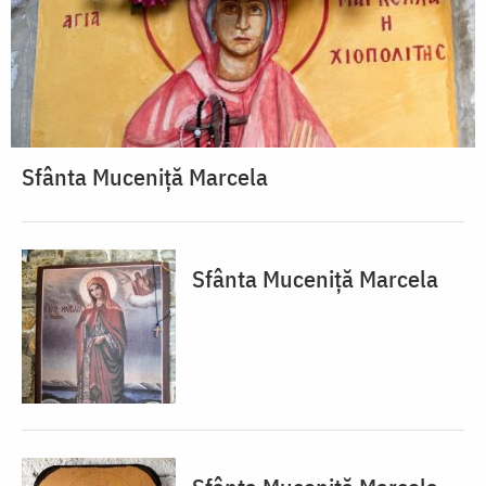
Sfânta Muceniță Marcela
Sfânta Muceniță Marcela