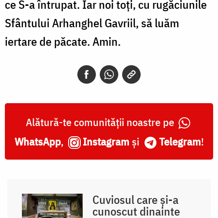
ce S-a întrupat. Iar noi toți, cu rugăciunile
Sfântului Arhanghel Gavriil, să luăm
iertare de păcate. Amin.
Alătură-te comunității noastre pe
WhatsApp
,
Instagram
și
Telegram
!
Cuviosul care și-a
cunoscut dinainte