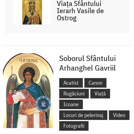
Viața Sfântului
Ierarh Vasile de
Ostrog
Soborul Sfântului
Arhanghel Gavriil
Acatist
Canon
Rugăciuni
Viață
Icoane
Locuri de pelerinaj
Video
Fotografii