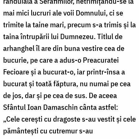
rânduială a Serafimilor, netrimițându-se la
mai mici lucruri ale voii Domnului, ci se
trimite la taine mari, precum s-a trimis și la
taina întrupării lui Dumnezeu. Titlul de
arhanghel îl are din buna vestire cea de
bucurie, pe care a adus-o Preacuratei
Fecioare și a bucurat-o, iar printr-însa a
bucurat și toată făptura, nu numai pe cea
de jos, dar și pe cea de sus. De aceea
Sfântul Ioan Damaschin cânta astfel:
„Cele cerești cu dragoste s-au vestit și cele
pământești cu cutremur s-au