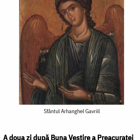
Sfântul
Sfântul Arhanghel Gavriil
Arhanghel
Gavriil
A doua zi după Buna Vestire a Preacuratei