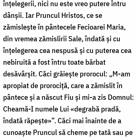
înțelegerii, nici nu este vreo putere întru
dânșii. Iar Pruncul Hristos, ce se
zămislește în pântecele Fecioarei Maria,
din vremea zămislirii Sale, îndată și cu
înțelegerea cea nespusă și cu puterea cea
nebiruită a fost întru toate bărbat
desăvârșit. Căci grăiește prorocul: „M-am
apropiat de prorociță, care a zămislit în
pântece și a născut Fiu și mi-a zis Domnul:
Cheamă-I numele Lui «degrabă pradă,
îndată răpește»”. Căci mai înainte de a
cunoaște Pruncul să cheme pe tată sau pe