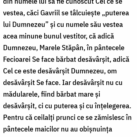
din numele lui să fie cunoscut Cel ce se
vestea, căci Gavriil se tâlcuiește „puterea
lui Dumnezeu” și cu numele său vestea
acea minune bunul vestitor, că adică
Dumnezeu, Marele Stăpân, în pântecele
Fecioarei Se face bărbat desăvârșit, adică
Cel ce este desăvârșit Dumnezeu, om
desăvârșit Se face. Iar desăvârșit nu cu
mădularele, fiind bărbat mare și
desăvârșit, ci cu puterea și cu înțelegerea.
Pentru că ceilalți prunci ce se zămislesc în
pântecele maicilor nu au obișnuința