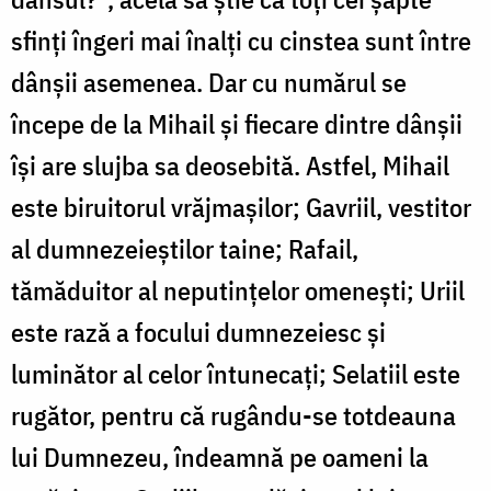
sfinți îngeri mai înalți cu cinstea sunt între
dânșii asemenea. Dar cu numărul se
începe de la Mihail și fiecare dintre dânșii
își are slujba sa deosebită. Astfel, Mihail
este biruitorul vrăjmașilor; Gavriil, vestitor
al dumnezeieștilor taine; Rafail,
tămăduitor al neputințelor omenești; Uriil
este rază a focului dumnezeiesc și
luminător al celor întunecați; Selatiil este
rugător, pentru că rugându-se totdeauna
lui Dumnezeu, îndeamnă pe oameni la