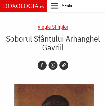
Skip
Meniu
to
main
Main
content
navigation
Vieţile Sfinţilor
Soborul Sfântului Arhanghel
Gavriil