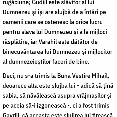
rugăciune; Gudiil este slăvitor al lui
Dumnezeu și își are slujbă de a întări pe
oamenii care se ostenesc la orice lucru
pentru slava lui Dumnezeu și a le mijloci
răsplătire, iar Varahil este dătător de
binecuvântarea lui Dumnezeu și mijlocitor
al dumnezeieștilor faceri de bine.
Deci, nu s-a trimis la Buna Vestire Mihail,
deoarece alta este slujba lui - adică să țină
sabia, să năvălească asupra vrăjmașilor și
pe aceia să-i izgonească -, ci a fost trimis
Gavriil, că aceasta este slujirea lui firească,