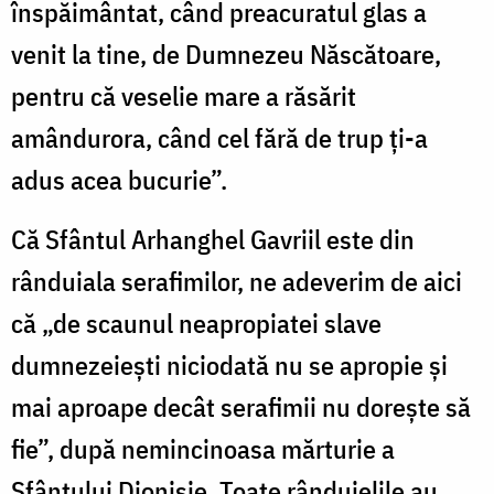
înspăimântat, când preacuratul glas a
venit la tine, de Dumnezeu Născătoare,
pentru că veselie mare a răsărit
amândurora, când cel fără de trup ți-a
adus acea bucurie”.
Că Sfântul Arhanghel Gavriil este din
rânduiala serafimilor, ne adeverim de aici
că „de scaunul neapropiatei slave
dumnezeiești niciodată nu se apropie și
mai aproape decât serafimii nu dorește să
fie”, după nemincinoasa mărturie a
Sfântului Dionisie. Toate rânduielile au