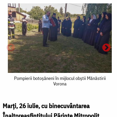
Pompierii
Pompierii botoșăneni în mijlocul obștii Mănăstirii
Vorona
botoșăneni
în
mijlocul
Marți, 26 iulie, cu binecuvântarea
P
obștii
Înaltpreasfințitului Părinte Mitropolit