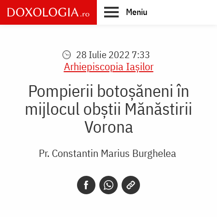
Skip
Meniu
to
main
Main
content
navigation
28 Iulie 2022 7:33
Arhiepiscopia Iaşilor
Pompierii botoșăneni în
mijlocul obștii Mănăstirii
Vorona
Pr. Constantin Marius Burghelea