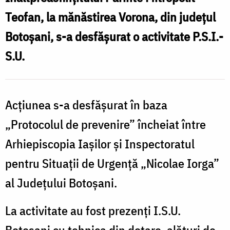
Mănăstirii
Teofan, la mănăstirea Vorona, din județul
î
Vorona
Botoșani, s-a desfășurat o activitate P.S.I.-
m
S.U.
o
M
Acțiunea s-a desfășurat în baza
„Protocolul de prevenire” încheiat între
Arhiepiscopia Iașilor și Inspectoratul
pentru Situații de Urgență „Nicolae Iorga”
al Județului Botoșani.
La activitate au fost prezenți I.S.U.
Botoșani cu tehnica din dotare, alături de