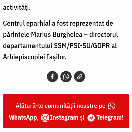
activități.
Centrul eparhial a fost reprezentat de
părintele Marius Burghelea – directorul
departamentului SSM/PSI-SU/GDPR al
Arhiepiscopiei Iașilor.
Alătură-te comunității noastre pe
WhatsApp
,
Instagram
și
Telegram
!