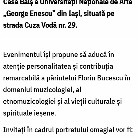
Casa Balș a Universității Naționale de Arte
de
n
„George Enescu” din Iași, situată pe
ani
strada Cuza Vodă nr. 29.
de
la
naștere
Evenimentul își propune să aducă în
atenție personalitatea și contribuția
remarcabilă a părintelui Florin Bucescu în
domeniul muzicologiei, al
etnomuzicologiei și al vieții culturale și
spirituale ieșene.
Invitați în cadrul portretului omagial vor fi: