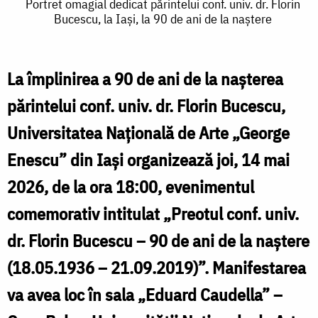
Portret
Portret omagial dedicat părintelui conf. univ. dr. Florin
c
Bucescu, la Iași, la 90 de ani de la naștere
omagial
u
dedicat
d
părintelui
La împlinirea a 90 de ani de la nașterea
F
conf.
părintelui conf. univ. dr. Florin Bucescu,
univ.
Universitatea Națională de Arte „George
l
dr.
Enescu” din Iași organizează joi, 14 mai
I
Florin
2026, de la ora 18:00, evenimentul
l
Bucescu,
comemorativ intitulat „Preotul conf. univ.
la
dr. Florin Bucescu – 90 de ani de la naștere
Iași,
a
(18.05.1936 – 21.09.2019)”. Manifestarea
la
va avea loc în sala „Eduard Caudella” –
90
l