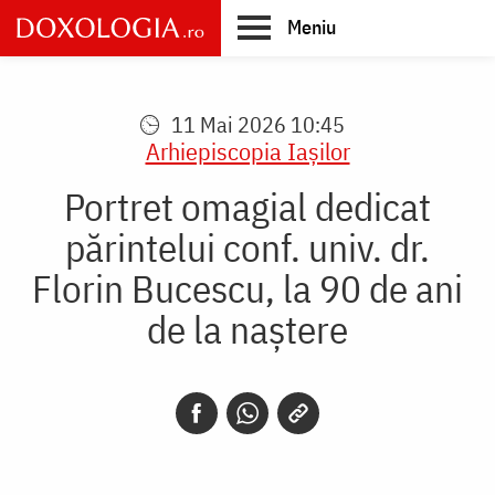
Skip
Meniu
to
main
Main
content
navigation
11 Mai 2026 10:45
Arhiepiscopia Iaşilor
Portret omagial dedicat
părintelui conf. univ. dr.
Florin Bucescu, la 90 de ani
de la naștere