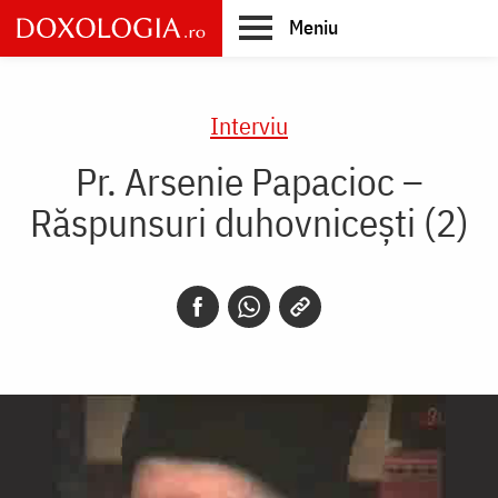
Skip
Meniu
to
main
Main
content
navigation
Interviu
Pr. Arsenie Papacioc –
Răspunsuri duhovnicești (2)