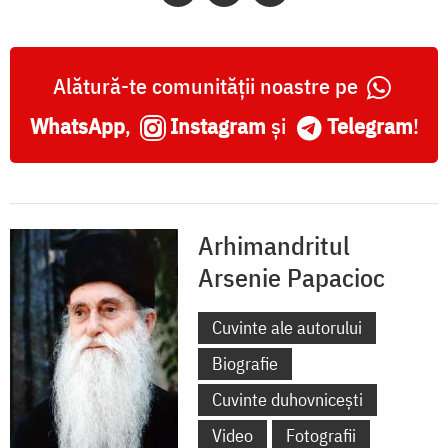
Alătură-te comunității noastre pe
WhatsApp
,
Instagram
și
Telegram
!
Arhimandritul
Arsenie Papacioc
Cuvinte ale autorului
Biografie
Cuvinte duhovnicești
Video
Fotografii