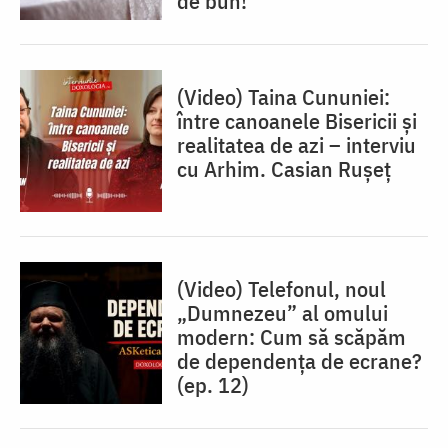
de bun!”
(Video) Taina Cununiei:
între canoanele Bisericii și
realitatea de azi – interviu
cu Arhim. Casian Rușeț
(Video) Telefonul, noul
„Dumnezeu” al omului
modern: Cum să scăpăm
de dependența de ecrane?
(ep. 12)