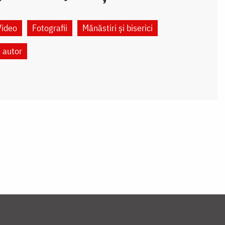
Video
Fotografii
Mănăstiri și biserici
e autor