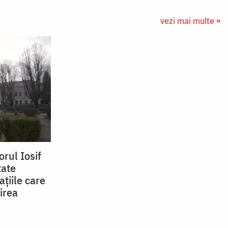
vezi mai multe »
orul Iosif
tate
țiile care
irea