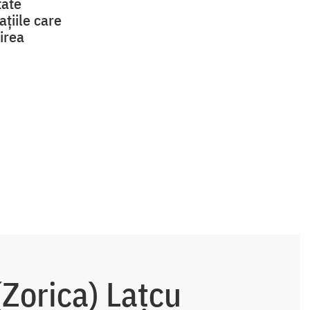
tate
țiile care
irea
Zorica) Lațcu