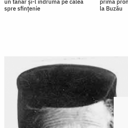
un tânăr și-l îndrumă pe calea
prima prom
spre sfințenie
la Buzău