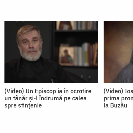
(Video) Un Episcop ia în ocrotire
(Video) Ios
un tânăr și-l îndrumă pe calea
prima prom
spre sfințenie
la Buzău