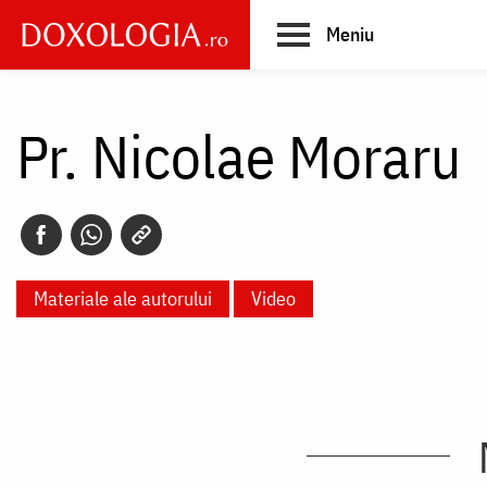
Skip
Meniu
to
main
Main
content
navigation
Pr. Nicolae Moraru
Materiale ale autorului
Video