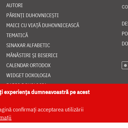
AUTORI
PĂRINȚI DUHOVNICEȘTI
DE
MAICI CU VIAȚĂ DUHOVNICEASCĂ
PO
TEMATICĂ
DO
SINAXAR ALFABETIC
MĂNĂSTIRI ȘI BISERICI
CALENDAR ORTODOX
WIDGET DOXOLOGIA
RADIO DOXOLOGIA
ăți experiența dumneavoastră pe acest
agină confirmați acceptarea utilizării
mații
at de
DOXOLOGIA MEDIA
, Arhiepiscopia Iașilor | 