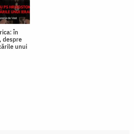
rica: în
, despre
cările unui