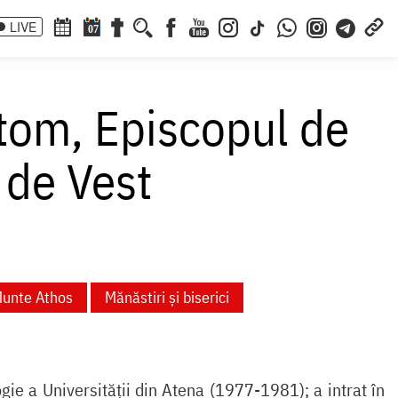
LIVE
07
stom, Episcopul de
 de Vest
Munte Athos
Mănăstiri și biserici
gie a Universității din Atena (1977-1981); a intrat în