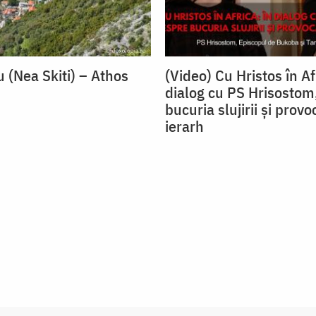
u (Nea Skiti) – Athos
(Video) Cu Hristos în Af
dialog cu PS Hrisostom
bucuria slujirii și provo
ierarh