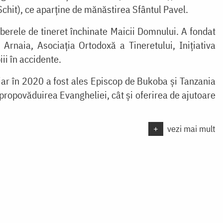
chit), ce
aparține de mănăstirea Sfântul Pavel.
taberele de tineret închinate Maicii Domnului. A fondat
rnaia, Asociația Ortodoxă a Tineretului, Inițiativa
iii în accidente.
iar în 2020 a fost ales Episcop de Bukoba și Tanzania
propovăduirea Evangheliei, cât și oferirea de ajutoare
+
vezi mai mult