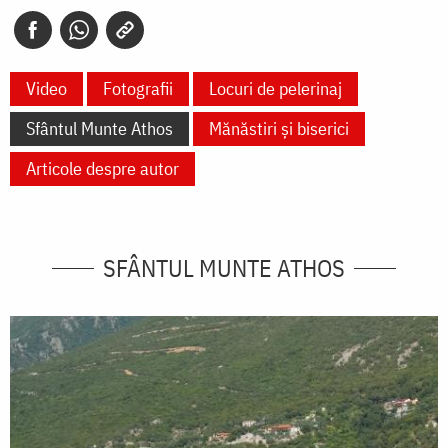
Video
Fotografii
Locuri de pelerinaj
Sfântul Munte Athos
Mănăstiri și biserici
Articole despre autor
SFÂNTUL MUNTE ATHOS