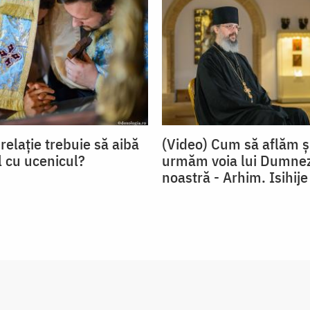
relație trebuie să aibă
(Video) Cum să aflăm ș
 cu ucenicul?
urmăm voia lui Dumnez
noastră - Arhim. Isihije