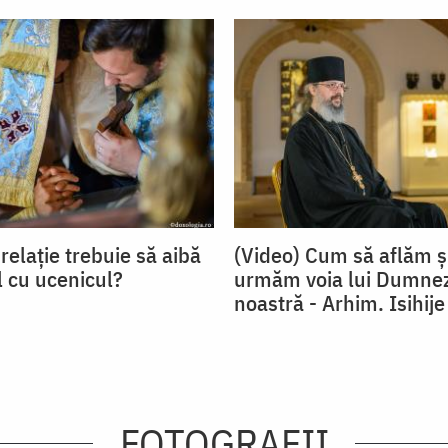
relație trebuie să aibă
(Video) Cum să aflăm ș
 cu ucenicul?
urmăm voia lui Dumnez
noastră - Arhim. Isihije
FOTOGRAFII