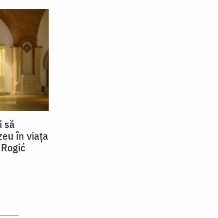
i să
eu în viața
 Rogić