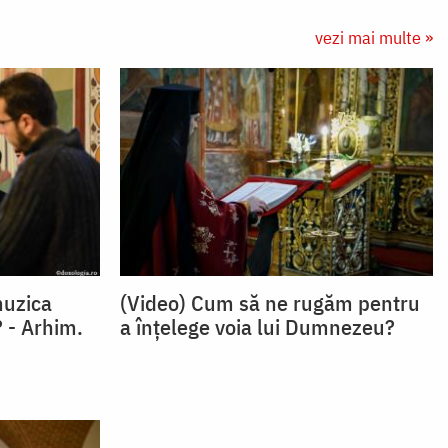
vezi mai multe »
muzica
(Video) Cum să ne rugăm pentru
 - Arhim.
a înțelege voia lui Dumnezeu?