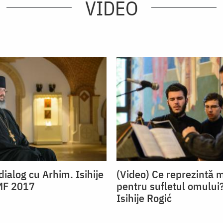
VIDEO
dialog cu Arhim. Isihije
(Video) Ce reprezintă 
MF 2017
pentru sufletul omului?
Isihije Rogić