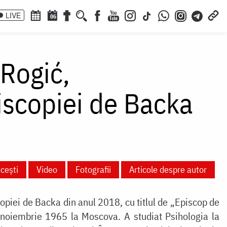
LIVE
06
 Rogić,
iscopiei de Backa
cești
Video
Fotografii
Articole despre autor
copiei de Backa din anul 2018, cu titlul de „Episcop de
 noiembrie 1965 la Moscova. A studiat Psihologia la