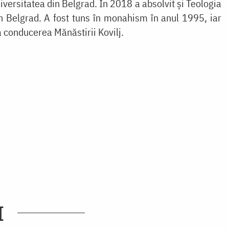
versitatea din Belgrad. În 2018 a absolvit şi Teologia
in Belgrad. A fost tuns în monahism în anul 1995, iar
a conducerea Mănăstirii Kovilj.
I