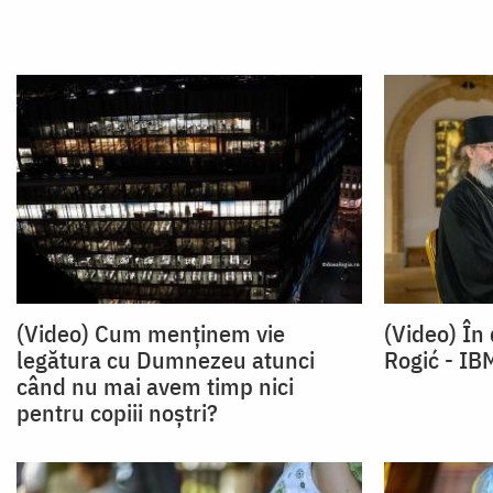
(Video) Cum menținem vie
(Video) În 
legătura cu Dumnezeu atunci
Rogić - IB
când nu mai avem timp nici
pentru copiii noștri?