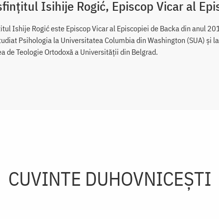
fințitul Isihije Rogić, Episcop Vicar al Epi
itul Ishije Rogić este Episcop Vicar al Episcopiei de Backa din anul 20
tudiat Psihologia la Universitatea Columbia din Washington (SUA) și la 
ea de Teologie Ortodoxă a Universității din Belgrad.
CUVINTE DUHOVNICEȘTI