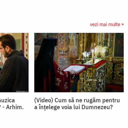
vezi mai multe »
muzica
(Video) Cum să ne rugăm pentru
 - Arhim.
a înțelege voia lui Dumnezeu?