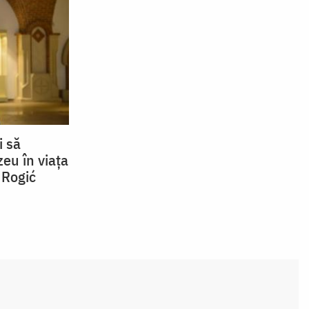
i să
eu în viața
 Rogić