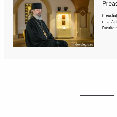
Preas
Preasfinț
rusa. A s
Facultat