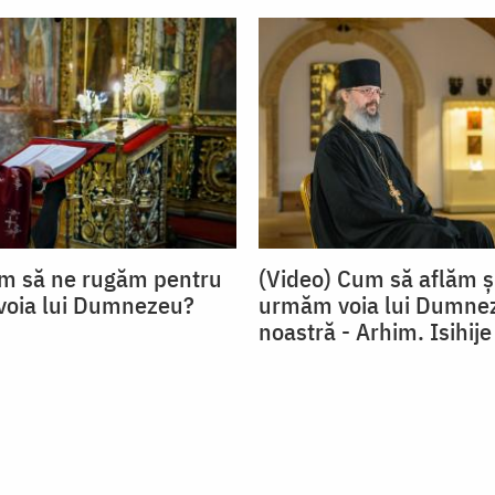
um să ne rugăm pentru
(Video) Cum să aflăm ș
 voia lui Dumnezeu?
urmăm voia lui Dumnez
noastră - Arhim. Isihije