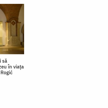
i să
eu în viața
 Rogić