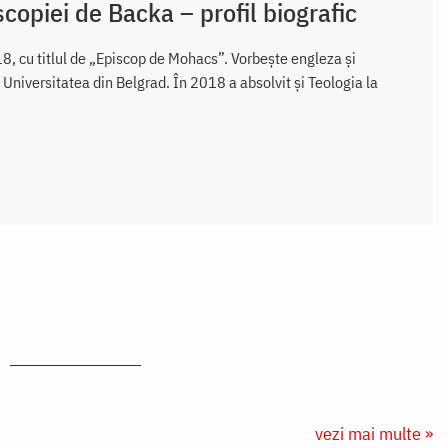
scopiei de Backa – profil biografic
18, cu titlul de „Episcop de Mohacs”. Vorbește engleza și
Universitatea din Belgrad. În 2018 a absolvit şi Teologia la
vezi mai multe »