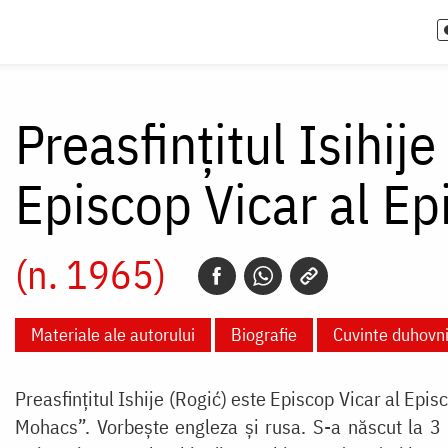
Preasfințitul Isihije
Episcop Vicar al Ep
(n. 1965)
Materiale ale autorului
Biografie
Cuvinte duhovni
Preasfințitul Ishije (Rogić) este Episcop Vicar al Epis
Mohacs”. Vorbește engleza și rusa. S-a născut la 3