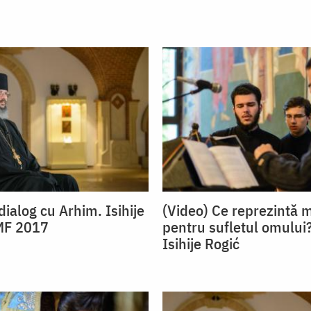
dialog cu Arhim. Isihije
(Video) Ce reprezintă 
MF 2017
pentru sufletul omului?
Isihije Rogić