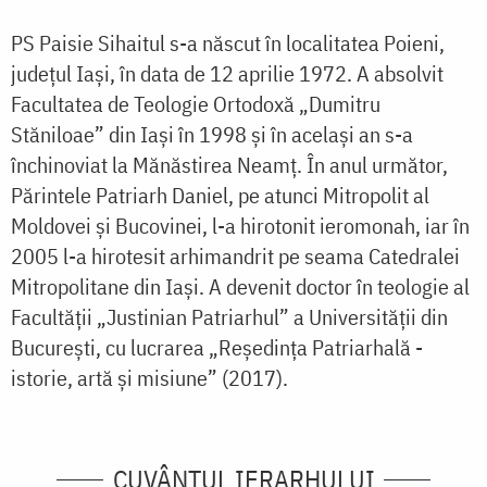
PS Paisie Sihaitul s-a născut în localitatea Poieni,
judeţul Iaşi, în data de 12 aprilie 1972. A absolvit
Facultatea de Teologie Ortodoxă „Dumitru
Stăniloae” din Iaşi în 1998 şi în acelaşi an s-a
închinoviat la Mănăstirea Neamţ. În anul următor,
Părintele Patriarh Daniel, pe atunci Mitropolit al
Moldovei și Bucovinei, l-a hirotonit ieromonah, iar în
2005 l-a hirotesit arhimandrit pe seama Catedralei
Mitropolitane din Iași. A devenit doctor în teologie al
Facultății „Justinian Patriarhul” a Universității din
București, cu lucrarea „Reședința Patriarhală -
istorie, artă și misiune” (2017).
CUVÂNTUL IERARHULUI