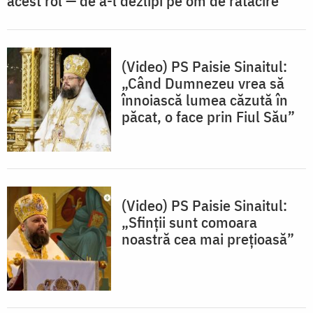
acest rol — de a-l dezlipi pe om de rătăcire”
(Video) PS Paisie Sinaitul:
„Când Dumnezeu vrea să
înnoiască lumea căzută în
păcat, o face prin Fiul Său”
(Video) PS Paisie Sinaitul:
„Sfinții sunt comoara
noastră cea mai prețioasă”