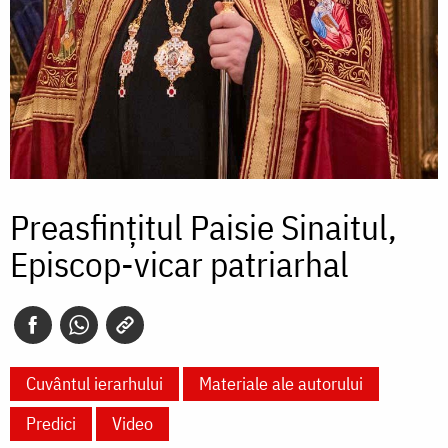
Preasfințitul Paisie Sinaitul,
Episcop-vicar patriarhal
Cuvântul ierarhului
Materiale ale autorului
Predici
Video