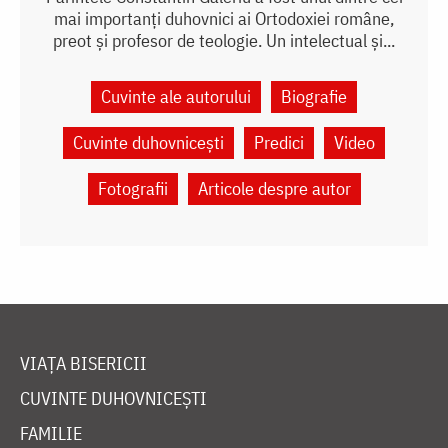
mai importanți duhovnici ai Ortodoxiei române,
preot și profesor de teologie. Un intelectual și...
Cuvinte ale autorului
Biografie
Cuvinte duhovnicești
Predici
Video
Fotografii
Articole despre autor
VIAȚA BISERICII
CUVINTE DUHOVNICEȘTI
FAMILIE