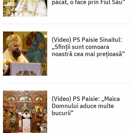
păcat, o face prin Fiul Său”
(Video) PS Paisie Sinaitul:
„Sfinții sunt comoara
noastră cea mai prețioasă”
(Video) PS Paisie: „Maica
Domnului aduce multe
bucurii”