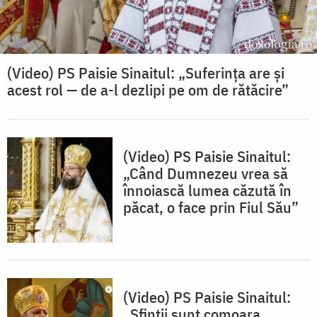
(Video) PS Paisie Sinaitul: „Suferința are și
acest rol — de a-l dezlipi pe om de rătăcire”
(Video) PS Paisie Sinaitul:
„Când Dumnezeu vrea să
înnoiască lumea căzută în
păcat, o face prin Fiul Său”
(Video) PS Paisie Sinaitul:
„Sfinții sunt comoara