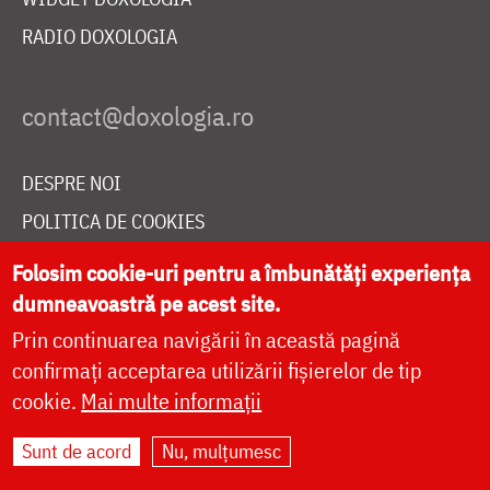
RADIO DOXOLOGIA
DESPRE NOI
POLITICA DE COOKIES
DONEAZĂ ONLINE PENTRU CATEDRALA NAȚIONALĂ
Folosim cookie-uri pentru a îmbunătăți experiența
dumneavoastră pe acest site.
Prin continuarea navigării în această pagină
LIVE
confirmați acceptarea utilizării fișierelor de tip
cookie.
Mai multe informații
Site dezvoltat de
DOXOLOGIA MEDIA
,
Sunt de acord
Nu, mulțumesc
Arhiepiscopia Iașilor | ©
doxologia.ro