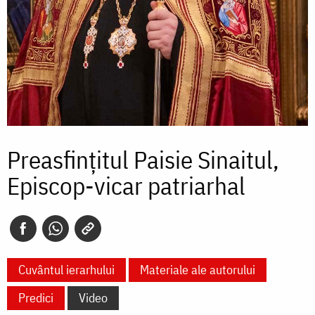
Preasfințitul Paisie Sinaitul,
Episcop-vicar patriarhal
Cuvântul ierarhului
Materiale ale autorului
Predici
Video