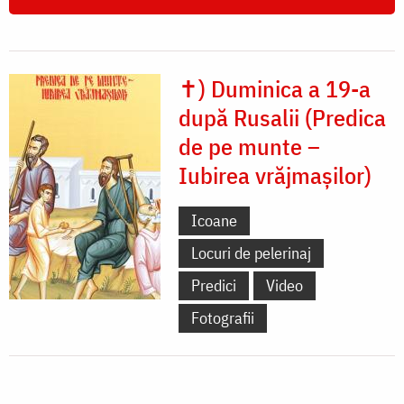
✝) Duminica a 19-a
după Rusalii (Predica
de pe munte –
Iubirea vrăjmașilor)
Icoane
Locuri de pelerinaj
Predici
Video
Fotografii