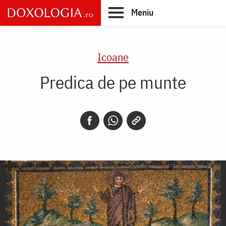
Skip
Meniu
to
main
Main
content
navigation
Icoane
Predica de pe munte