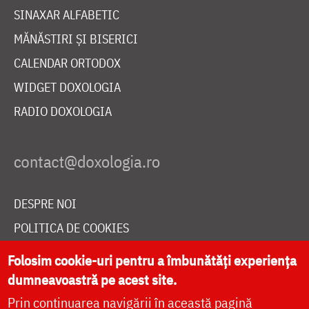
SINAXAR ALFABETIC
MĂNĂSTIRI ȘI BISERICI
CALENDAR ORTODOX
WIDGET DOXOLOGIA
RADIO DOXOLOGIA
DESPRE NOI
POLITICA DE COOKIES
DONEAZĂ ONLINE PENTRU CATEDRALA NAȚIONALĂ
Folosim cookie-uri pentru a îmbunătăți experiența
dumneavoastră pe acest site.
Prin continuarea navigării în această pagină
LIVE